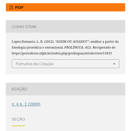
PDF
COMO CITAR
Lopes-Damasio, L. R. (2012). “ASSIM OU ASSADO?”: análise a partir da
fonologia prosódica e entoacional.
PROLÍNGUA
,
4
(2). Recuperado de
https://periodicos.ufpb.br/index.php/prolingua/article/view/13433
Fomatos de Citação
EDIÇÃO
v. 4 n. 2 (2009)
SEÇÃO