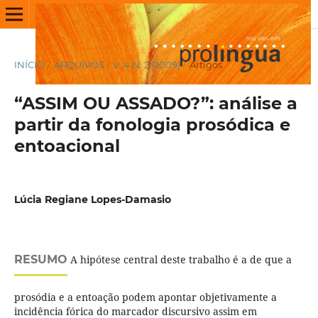
INÍCIO
/
ARQUIVOS
/
V. 4 N. 2 (2009)
/
Artigos
“ASSIM OU ASSADO?”: análise a
partir da fonologia prosódica e
entoacional
Lúcia Regiane Lopes-Damasio
RESUMO
A hipótese central deste trabalho é a de que a
prosódia e a entoação podem apontar objetivamente a
incidência fórica do marcador discursivo assim em