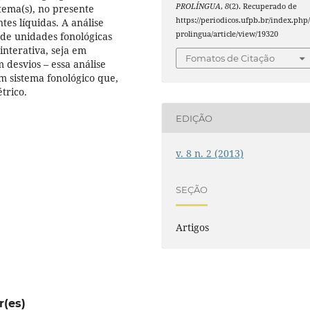
PROLÍNGUA
,
8
(2). Recuperado de
tema(s), no presente
https://periodicos.ufpb.br/index.php
tes líquidas. A análise
prolingua/article/view/19320
 de unidades fonológicas
nterativa, seja em
Fomatos de Citação
 desvios – essa análise
m sistema fonológico que,
trico.
EDIÇÃO
v. 8 n. 2 (2013)
SEÇÃO
Artigos
r(es)