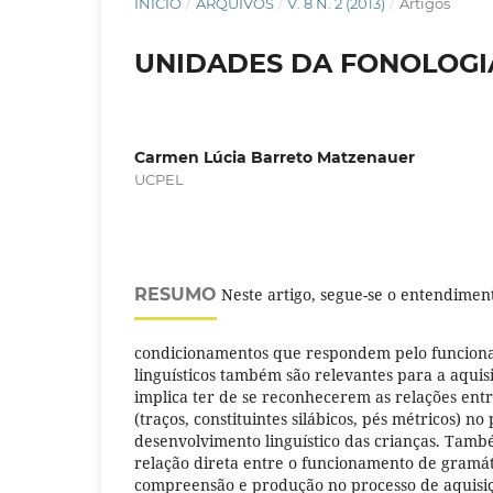
INÍCIO
/
ARQUIVOS
/
V. 8 N. 2 (2013)
/
Artigos
UNIDADES DA FONOLOGI
Carmen Lúcia Barreto Matzenauer
UCPEL
RESUMO
Neste artigo, segue-se o entendiment
condicionamentos que respondem pelo funciona
linguísticos também são relevantes para a aquis
implica ter de se reconhecerem as relações ent
(traços, constituintes silábicos, pés métricos) no
desenvolvimento linguístico das crianças. Tamb
relação direta entre o funcionamento de gramáti
compreensão e produção no processo de aquisiç