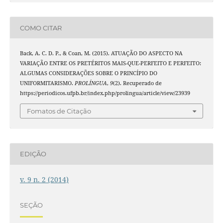
COMO CITAR
Back, A. C. D. P., & Coan, M. (2015). ATUAÇÃO DO ASPECTO NA
VARIAÇÃO ENTRE OS PRETÉRITOS MAIS-QUE-PERFEITO E PERFEITO:
ALGUMAS CONSIDERAÇÕES SOBRE O PRINCÍPIO DO
UNIFORMITARISMO.
PROLÍNGUA
,
9
(2). Recuperado de
https://periodicos.ufpb.br/index.php/prolingua/article/view/23939
Fomatos de Citação
EDIÇÃO
v. 9 n. 2 (2014)
SEÇÃO