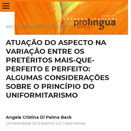
INÍCIO
/
ARQUIVOS
/
V. 9 N. 2 (2014)
/
Artigos
ATUAÇÃO DO ASPECTO NA
VARIAÇÃO ENTRE OS
PRETÉRITOS MAIS-QUE-
PERFEITO E PERFEITO:
ALGUMAS CONSIDERAÇÕES
SOBRE O PRINCÍPIO DO
UNIFORMITARISMO
Angela Cristina Di Palma Back
Universidade do Extremo Sul Catarinense