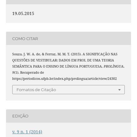
19.05.2015
COMO CITAR
Souza, J. W. A. de, & Ferraz, M. M. T. (2015). A SIGNIFICAÇÃO NAS
QUESTÕES DE VESTIBULAR: DADOS EM PROL DE UMA TEORIA
SEMÂNTICA PARA O ENSINO DE LÍNGUA PORTUGUESA.
PROLÍNGUA
,
9
(1). Recuperado de
https://periodicos.ufpb.br/index.php/prolingua/article/view/24302
Fomatos de Citação
EDIÇÃO
v. 9 n. 1 (2014)