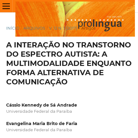
INÍCIO
/
ARQUIVOS
/
V. 12 N. 1 (2017)
/
Artigos
A INTERAÇÃO NO TRANSTORNO
DO ESPECTRO AUTISTA: A
MULTIMODALIDADE ENQUANTO
FORMA ALTERNATIVA DE
COMUNICAÇÃO
Cássio Kennedy de Sá Andrade
Universidade Federal da Paraíba
Evangelina Maria Brito de Faria
Universidade Federal da Paraíba