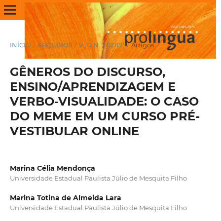
INÍCIO
/
ARQUIVOS
/
V. 12 N. 2 (2017)
/
Artigos
GÊNEROS DO DISCURSO,
ENSINO/APRENDIZAGEM E
VERBO-VISUALIDADE: O CASO
DO MEME EM UM CURSO PRÉ-
VESTIBULAR ONLINE
Marina Célia Mendonça
Universidade Estadual Paulista Júlio de Mesquita Filho
Marina Totina de Almeida Lara
Universidade Estadual Paulista Júlio de Mesquita Filho