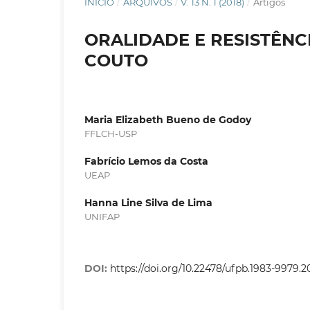
INÍCIO
/
ARQUIVOS
/
V. 13 N. 1 (2018)
/
Artigos
ORALIDADE E RESISTÊNC
COUTO
Maria Elizabeth Bueno de Godoy
FFLCH-USP
Fabrício Lemos da Costa
UEAP
Hanna Line Silva de Lima
UNIFAP
DOI:
https://doi.org/10.22478/ufpb.1983-9979.2