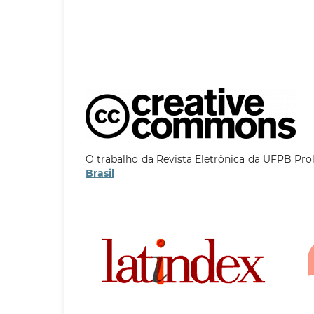
O trabalho da Revista Eletrônica da UFPB Pro
Brasil