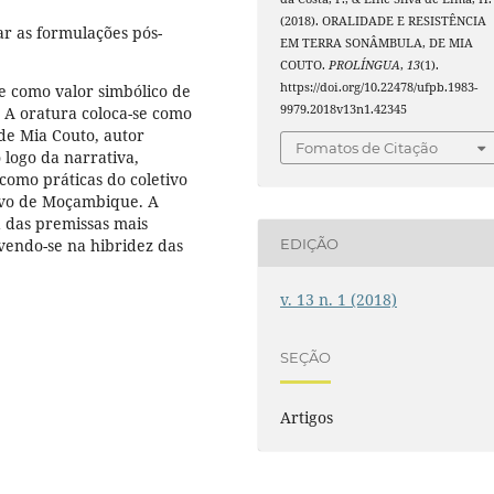
(2018). ORALIDADE E RESISTÊNCIA
ar as formulações pós-
EM TERRA SONÂMBULA, DE MIA
COUTO.
PROLÍNGUA
,
13
(1).
https://doi.org/10.22478/ufpb.1983-
de como valor simbólico de
9979.2018v13n1.42345
 A oratura coloca-se como
de Mia Couto, autor
Fomatos de Citação
logo da narrativa,
 como práticas do coletivo
ivo de Moçambique. A
a das premissas mais
lvendo-se na hibridez das
EDIÇÃO
v. 13 n. 1 (2018)
SEÇÃO
Artigos