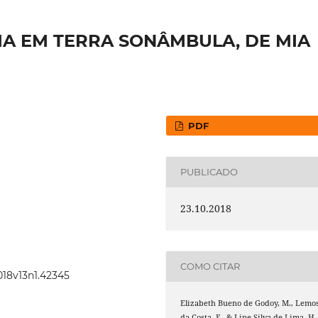
IA EM TERRA SONÂMBULA, DE MIA
PDF
PUBLICADO
23.10.2018
COMO CITAR
018v13n1.42345
Elizabeth Bueno de Godoy, M., Lemo
da Costa, F., & Line Silva de Lima, H.