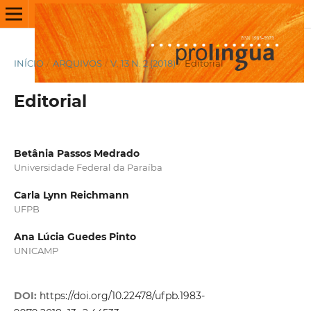
INÍCIO
/
ARQUIVOS
/
V. 13 N. 2 (2018)
/
Editorial
Editorial
Betânia Passos Medrado
Universidade Federal da Paraíba
Carla Lynn Reichmann
UFPB
Ana Lúcia Guedes Pinto
UNICAMP
DOI:
https://doi.org/10.22478/ufpb.1983-