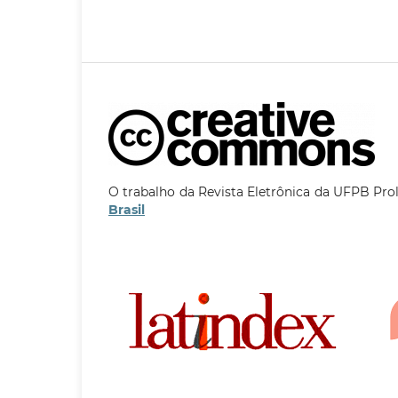
O trabalho da Revista Eletrônica da UFPB Pro
Brasil