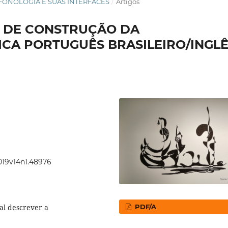
A E FONOLOGIA E SUAS INTERFACES
/
Artigos
S DE CONSTRUÇÃO DA
CA PORTUGUÊS BRASILEIRO/INGLÊ
2019v14n1.48976
PDF/A
al descrever a