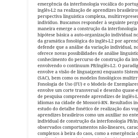
emergência da interfonologia vocálica do portug
inglês-L2 na realização de aprendizes brasileiro
perspectiva linguística complexa, multirreprese
indivíduo. Buscamos responder à seguinte perg
maneira emerge a construção da interfonologia
hipótese básica a auto-organização individual n
da gramática fonológica do inglês-L2 por aprend
defende que a análise da variação individual, 
oferece novas possibilidades de análise linguíst
conhecimento do percurso de construção da inte
envolvendo o continuum PB/inglês-L2. O paradi
envolve a visão de língua(gem) enquanto Siste
(SAC), bem como os modelos fonológicos multirr
Fonologia de Uso (FU) e o Modelo de Exemplare
envolve um corte transversal e desenho quase-
de pesquisa compreende aprendizes de inglês-L2
idiomas na cidade de Mossoró-RN. Resultados in
estudo do detalhe fonético de realização das vog
aprendizes brasileiros como um auxiliar no en
individual de construção da interfonologia PB/i
observados comportamentos não-lineares, caract
complexos à beira do caos, como a emergência d