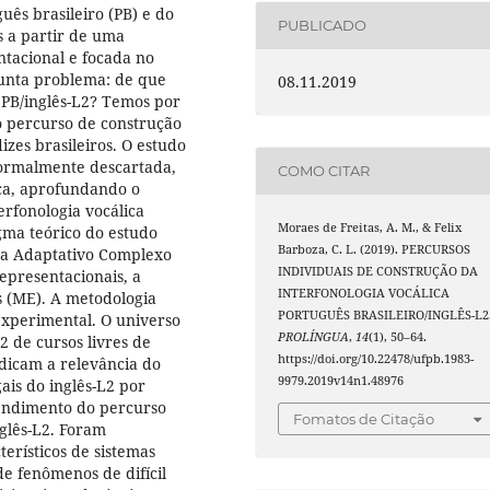
uês brasileiro (PB) e do
PUBLICADO
s a partir de uma
ntacional e focada no
unta problema: de que
08.11.2019
 PB/inglês-L2? Temos por
o percurso de construção
izes brasileiros. O estudo
normalmente descartada,
COMO CITAR
ica, aprofundando o
rfonologia vocálica
Moraes de Freitas, A. M., & Felix
gma teórico do estudo
Barboza, C. L. (2019). PERCURSOS
ma Adaptativo Complexo
INDIVIDUAIS DE CONSTRUÇÃO DA
epresentacionais, a
INTERFONOLOGIA VOCÁLICA
s (ME). A metodologia
PORTUGUÊS BRASILEIRO/INGLÊS-L2
experimental. O universo
PROLÍNGUA
,
14
(1), 50–64.
 de cursos livres de
https://doi.org/10.22478/ufpb.1983-
dicam a relevância do
9979.2019v14n1.48976
ais do inglês-L2 por
tendimento do percurso
Fomatos de Citação
nglês-L2. Foram
erísticos de sistemas
e fenômenos de difícil