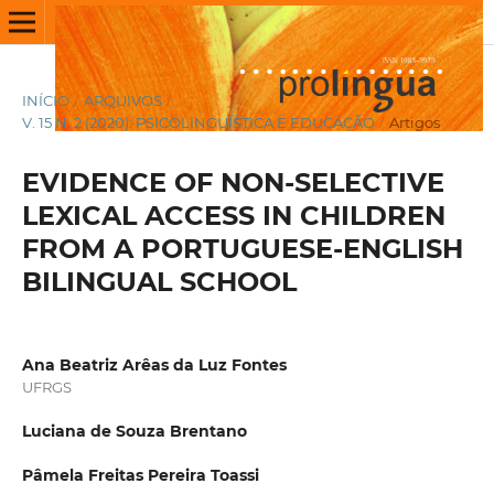
INÍCIO
/
ARQUIVOS
/
V. 15 N. 2 (2020): PSICOLINGUÍSTICA E EDUCAÇÃO
/
Artigos
EVIDENCE OF NON-SELECTIVE
LEXICAL ACCESS IN CHILDREN
FROM A PORTUGUESE-ENGLISH
BILINGUAL SCHOOL
Ana Beatriz Arêas da Luz Fontes
UFRGS
Luciana de Souza Brentano
Pâmela Freitas Pereira Toassi