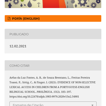
PDF/A (ENGLISH)
PUBLICADO
12.02.2021
COMO CITAR
Arêas da Luz Fontes, A. B., de Souza Brentano, L., Freitas Pereira
Toassi, P., Sittig, C., & Finger, I. (2021). EVIDENCE OF NON-SELECTIVE
LEXICAL ACCESS IN CHILDREN FROM A PORTUGUESE-ENGLISH
BILINGUAL SCHOOL.
PROLÍNGUA
,
15
(2), 183–197.
https://doi.org/10.22478/ufpb.1983-9979.2020v15n2.54901
Fomatos de Citação