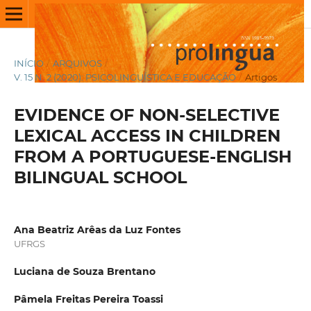
INÍCIO
/
ARQUIVOS
/
V. 15 N. 2 (2020): PSICOLINGUÍSTICA E EDUCAÇÃO
/
Artigos
EVIDENCE OF NON-SELECTIVE
LEXICAL ACCESS IN CHILDREN
FROM A PORTUGUESE-ENGLISH
BILINGUAL SCHOOL
Ana Beatriz Arêas da Luz Fontes
UFRGS
Luciana de Souza Brentano
Pâmela Freitas Pereira Toassi