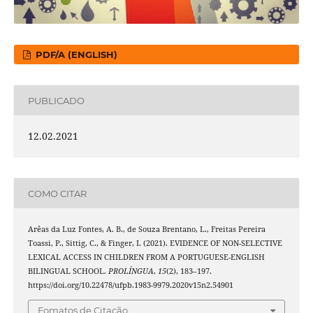
PDF/A (ENGLISH)
PUBLICADO
12.02.2021
COMO CITAR
Arêas da Luz Fontes, A. B., de Souza Brentano, L., Freitas Pereira
Toassi, P., Sittig, C., & Finger, I. (2021). EVIDENCE OF NON-SELECTIVE
LEXICAL ACCESS IN CHILDREN FROM A PORTUGUESE-ENGLISH
BILINGUAL SCHOOL.
PROLÍNGUA
,
15
(2), 183–197.
https://doi.org/10.22478/ufpb.1983-9979.2020v15n2.54901
Fomatos de Citação