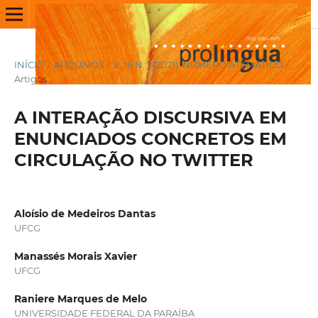
INÍCIO
/
ARQUIVOS
/
V. 16 N. 1 (2021): NÚMERO ATEMÁTICO
/
Artigos
A INTERAÇÃO DISCURSIVA EM
ENUNCIADOS CONCRETOS EM
CIRCULAÇÃO NO TWITTER
Aloísio de Medeiros Dantas
UFCG
Manassés Morais Xavier
UFCG
Raniere Marques de Melo
UNIVERSIDADE FEDERAL DA PARAÍBA