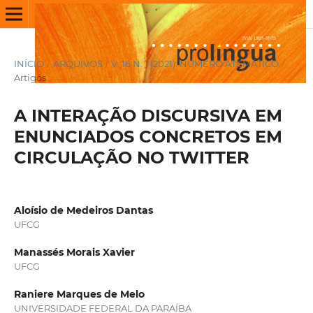
INÍCIO
/
ARQUIVOS
/
V. 16 N. 1 (2021): NÚMERO ATEMÁTICO
/
Artigos
A INTERAÇÃO DISCURSIVA EM
ENUNCIADOS CONCRETOS EM
CIRCULAÇÃO NO TWITTER
Aloísio de Medeiros Dantas
UFCG
Manassés Morais Xavier
UFCG
Raniere Marques de Melo
UNIVERSIDADE FEDERAL DA PARAÍBA