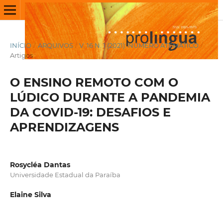
INÍCIO
/
ARQUIVOS
/
V. 16 N. 1 (2021): NÚMERO ATEMÁTICO
/
Artigos
O ENSINO REMOTO COM O
LÚDICO DURANTE A PANDEMIA
DA COVID-19: DESAFIOS E
APRENDIZAGENS
Rosycléa Dantas
Universidade Estadual da Paraíba
Elaine Silva