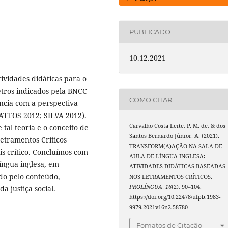
PUBLICADO
10.12.2021
tividades didáticas para o
etros indicados pela BNCC
COMO CITAR
ncia com a perspectiva
ATTOS 2012; SILVA 2012).
Carvalho Costa Leite, P. M. de, & dos
tal teoria e o conceito de
Santos Bernardo Júnior, A. (2021).
tramentos Críticos
TRANSFORM(A)AÇÃO NA SALA DE
s crítico. Concluímos com
AULA DE LÍNGUA INGLESA:
língua inglesa, em
ATIVIDADES DIDÁTICAS BASEADAS
do pelo conteúdo,
NOS LETRAMENTOS CRÍTICOS.
PROLÍNGUA
,
16
(2), 90–104.
 justiça social.
https://doi.org/10.22478/ufpb.1983-
9979.2021v16n2.58780
Fomatos de Citação