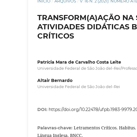
INÍCIO
/
ARQUIVOS
/
V. 16 N. 2 (2021): NÚMERO A
TRANSFORM(A)AÇÃO NA S
ATIVIDADES DIDÁTICAS
CRÍTICOS
Patrícia Mara de Carvalho Costa Leite
Universidade Federal de São João del-Rei/Profess
Altair Bernardo
Universidade Federal de São João del-Rei
DOI:
https://doi.org/10.22478/ufpb.1983-9979.
Letramentos Críticos. Habitus.
Palavras-chave:
Língua Inglesa. BNCC.