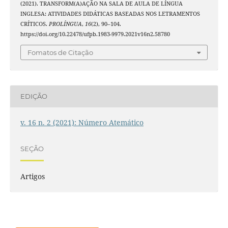
(2021). TRANSFORM(A)AÇÃO NA SALA DE AULA DE LÍNGUA
INGLESA: ATIVIDADES DIDÁTICAS BASEADAS NOS LETRAMENTOS
CRÍTICOS.
PROLÍNGUA
,
16
(2), 90–104.
https://doi.org/10.22478/ufpb.1983-9979.2021v16n2.58780
Fomatos de Citação
EDIÇÃO
v. 16 n. 2 (2021): Número Atemático
SEÇÃO
Artigos