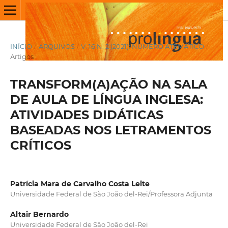
INÍCIO
/
ARQUIVOS
/
V. 16 N. 2 (2021): NÚMERO ATEMÁTICO
/
Artigos
TRANSFORM(A)AÇÃO NA SALA
DE AULA DE LÍNGUA INGLESA:
ATIVIDADES DIDÁTICAS
BASEADAS NOS LETRAMENTOS
CRÍTICOS
Patrícia Mara de Carvalho Costa Leite
Universidade Federal de São João del-Rei/Professora Adjunta
Altair Bernardo
Universidade Federal de São João del-Rei