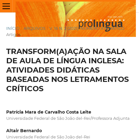
INÍCIO
/
ARQUIVOS
/
V. 16 N. 2 (2021): NÚMERO ATEMÁTICO
/
Artigos
TRANSFORM(A)AÇÃO NA SALA
DE AULA DE LÍNGUA INGLESA:
ATIVIDADES DIDÁTICAS
BASEADAS NOS LETRAMENTOS
CRÍTICOS
Patrícia Mara de Carvalho Costa Leite
Universidade Federal de São João del-Rei/Professora Adjunta
Altair Bernardo
Universidade Federal de São João del-Rei