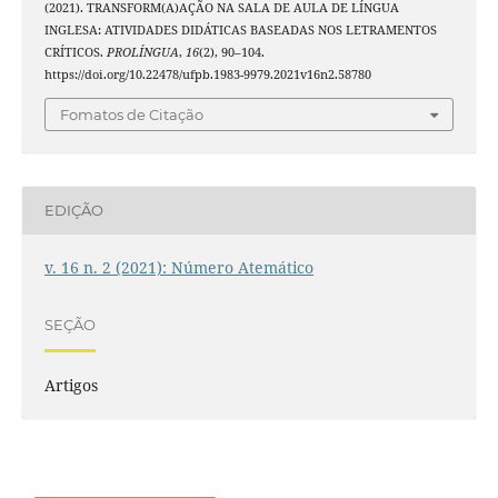
(2021). TRANSFORM(A)AÇÃO NA SALA DE AULA DE LÍNGUA
INGLESA: ATIVIDADES DIDÁTICAS BASEADAS NOS LETRAMENTOS
CRÍTICOS.
PROLÍNGUA
,
16
(2), 90–104.
https://doi.org/10.22478/ufpb.1983-9979.2021v16n2.58780
Fomatos de Citação
EDIÇÃO
v. 16 n. 2 (2021): Número Atemático
SEÇÃO
Artigos