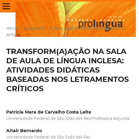
INÍCIO
/
ARQUIVOS
/
V. 16 N. 2 (2021): NÚMERO ATEMÁTICO
/
Artigos
TRANSFORM(A)AÇÃO NA SALA
DE AULA DE LÍNGUA INGLESA:
ATIVIDADES DIDÁTICAS
BASEADAS NOS LETRAMENTOS
CRÍTICOS
Patrícia Mara de Carvalho Costa Leite
Universidade Federal de São João del-Rei/Professora Adjunta
Altair Bernardo
Universidade Federal de São João del-Rei