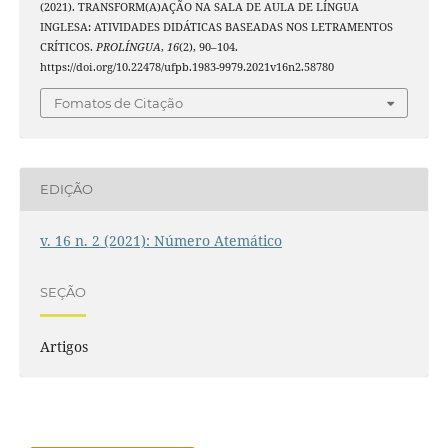
(2021). TRANSFORM(A)AÇÃO NA SALA DE AULA DE LÍNGUA
INGLESA: ATIVIDADES DIDÁTICAS BASEADAS NOS LETRAMENTOS
CRÍTICOS.
PROLÍNGUA
,
16
(2), 90–104.
https://doi.org/10.22478/ufpb.1983-9979.2021v16n2.58780
Fomatos de Citação
EDIÇÃO
v. 16 n. 2 (2021): Número Atemático
SEÇÃO
Artigos