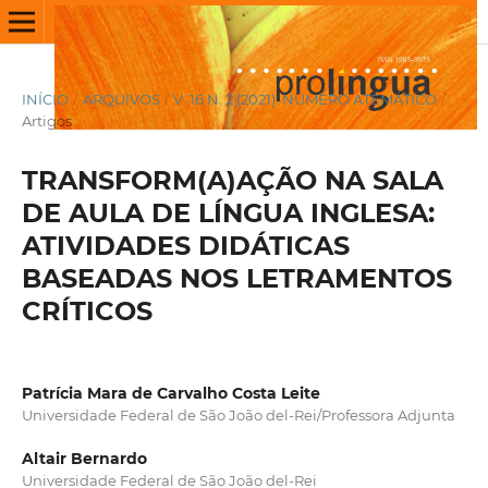
INÍCIO
/
ARQUIVOS
/
V. 16 N. 2 (2021): NÚMERO ATEMÁTICO
/
Artigos
TRANSFORM(A)AÇÃO NA SALA
DE AULA DE LÍNGUA INGLESA:
ATIVIDADES DIDÁTICAS
BASEADAS NOS LETRAMENTOS
CRÍTICOS
Patrícia Mara de Carvalho Costa Leite
Universidade Federal de São João del-Rei/Professora Adjunta
Altair Bernardo
Universidade Federal de São João del-Rei