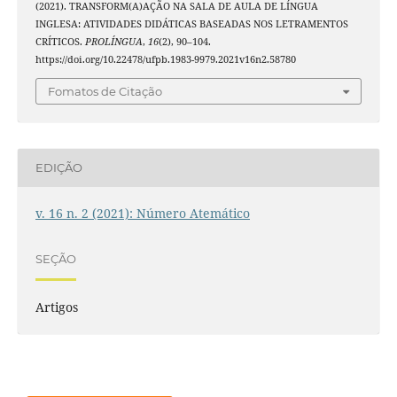
(2021). TRANSFORM(A)AÇÃO NA SALA DE AULA DE LÍNGUA
INGLESA: ATIVIDADES DIDÁTICAS BASEADAS NOS LETRAMENTOS
CRÍTICOS.
PROLÍNGUA
,
16
(2), 90–104.
https://doi.org/10.22478/ufpb.1983-9979.2021v16n2.58780
Fomatos de Citação
EDIÇÃO
v. 16 n. 2 (2021): Número Atemático
SEÇÃO
Artigos