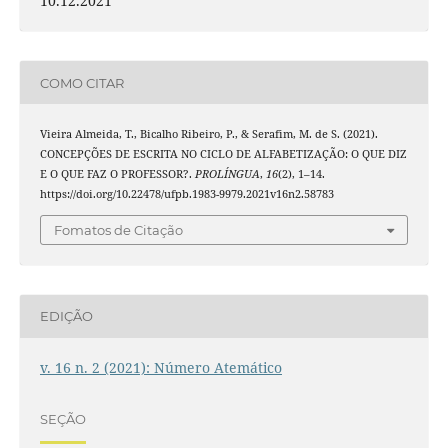
10.12.2021
COMO CITAR
Vieira Almeida, T., Bicalho Ribeiro, P., & Serafim, M. de S. (2021).
CONCEPÇÕES DE ESCRITA NO CICLO DE ALFABETIZAÇÃO: O QUE DIZ
E O QUE FAZ O PROFESSOR?.
PROLÍNGUA
,
16
(2), 1–14.
https://doi.org/10.22478/ufpb.1983-9979.2021v16n2.58783
Fomatos de Citação
EDIÇÃO
v. 16 n. 2 (2021): Número Atemático
SEÇÃO