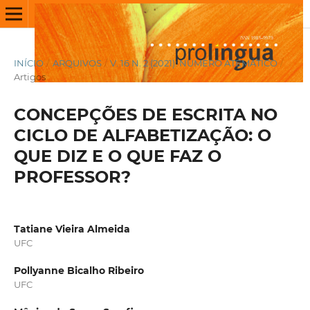
INÍCIO
/
ARQUIVOS
/
V. 16 N. 2 (2021): NÚMERO ATEMÁTICO
/
Artigos
CONCEPÇÕES DE ESCRITA NO
CICLO DE ALFABETIZAÇÃO: O
QUE DIZ E O QUE FAZ O
PROFESSOR?
Tatiane Vieira Almeida
UFC
Pollyanne Bicalho Ribeiro
UFC