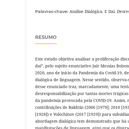
Análise Dialógica. E Daí. Desre
Palavras-chave:
RESUMO
Este estudo objetiva analisar a proliferação dis
daí”, pelo sujeito enunciativo Jair Messias Bols
2020, ano de início da Pandemia da Covid-19, d
dialógica de linguagem. Nesse sentido, observa
desse enunciado traz, marcadamente, uma tent
desresponsabilização por tantas mortes trágicas
da pandemia provocada pela COVID-19. Assim, 
contribuições de Bakhtin (2006 [1979]; 2010 [19
[1928]) e Volóchinov (2017 [1929]) para subsidia
abordagem dialógica tem demonstrado que há u
manifestações de linguagem, e(m) que os diver