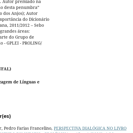
). Autor premiado na
ão desta penumbra”
o dos Anjos); Autor
mportância do Dicionário
bana, 2011/2012 – Sebo
 grandes áreas:
 parte do Grupo de
o - GPLEI - PROLING/
UFAL)
zagem de Línguas e
r(es)
r, Pedro Farias Francelino,
PERSPECTIVA DIALÓGICA NO LIVRO