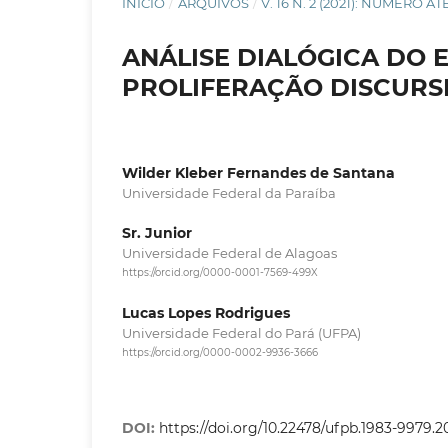
INÍCIO
/
ARQUIVOS
/
V. 16 N. 2 (2021): NÚMERO A
ANÁLISE DIALÓGICA DO E
PROLIFERAÇÃO DISCURS
Wilder Kleber Fernandes de Santana
Universidade Federal da Paraíba
Sr. Junior
Universidade Federal de Alagoas
https://orcid.org/0000-0001-7569-499X
Lucas Lopes Rodrigues
Universidade Federal do Pará (UFPA)
https://orcid.org/0000-0002-9936-3666
DOI:
https://doi.org/10.22478/ufpb.1983-9979.