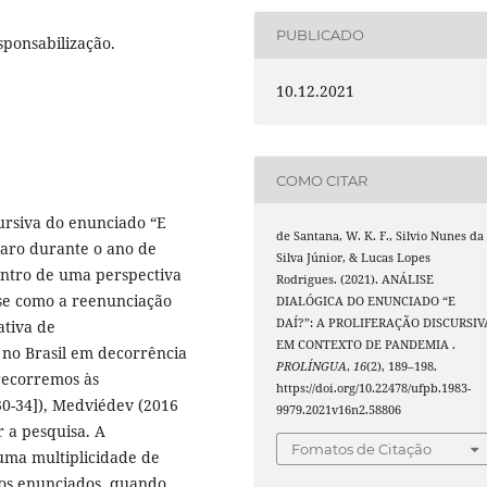
PUBLICADO
sponsabilização.
10.12.2021
COMO CITAR
cursiva do enunciado “E
de Santana, W. K. F., Silvio Nunes da
onaro durante o ano de
Silva Júnior, & Lucas Lopes
entro de uma perspectiva
Rodrigues. (2021). ANÁLISE
-se como a reenunciação
DIALÓGICA DO ENUNCIADO “E
DAÍ?”: A PROLIFERAÇÃO DISCURSIV
ativa de
EM CONTEXTO DE PANDEMIA .
 no Brasil em decorrência
PROLÍNGUA
,
16
(2), 189–198.
recorremos às
https://doi.org/10.22478/ufpb.1983-
30-34]), Medviédev (2016
9979.2021v16n2.58806
r a pesquisa. A
Fomatos de Citação
ma multiplicidade de
sos enunciados, quando