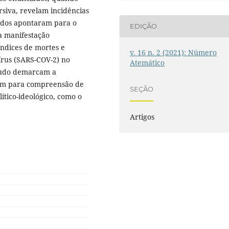
rsiva, revelam incidências
ltados apontaram para o
EDIÇÃO
a manifestação
índices de mortes e
v. 16 n. 2 (2021): Número
írus (SARS-COV-2) no
Atemático
studo demarcam a
gem para compreensão de
SEÇÃO
tico-ideológico, como o
Artigos