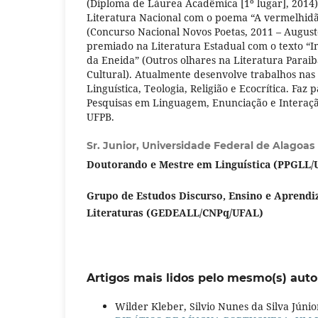
(Diploma de Láurea Acadêmica [1º lugar], 2014
Literatura Nacional com o poema “A vermelhid
(Concurso Nacional Novos Poetas, 2011 – August
premiado na Literatura Estadual com o texto “I
da Eneida” (Outros olhares na Literatura Parai
Cultural). Atualmente desenvolve trabalhos nas
Linguística, Teologia, Religião e Ecocrítica. Faz
Pesquisas em Linguagem, Enunciação e Interaçã
UFPB.
Sr. Junior,
Universidade Federal de Alagoas
Doutorando e Mestre em Linguística (PPGLL/
Grupo de Estudos Discurso, Ensino e Aprendi
Literaturas (GEDEALL/CNPq/UFAL)
Artigos mais lidos pelo mesmo(s) auto
Wilder Kleber, Silvio Nunes da Silva Júnio