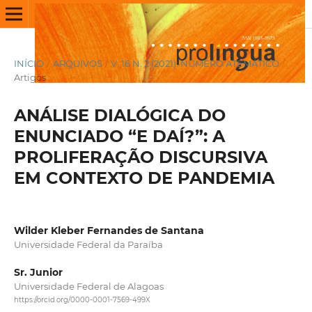
INÍCIO
/
ARQUIVOS
/
V. 16 N. 2 (2021): NÚMERO ATEMÁTICO
/
Artigos
ANÁLISE DIALÓGICA DO
ENUNCIADO “E DAÍ?”: A
PROLIFERAÇÃO DISCURSIVA
EM CONTEXTO DE PANDEMIA
Wilder Kleber Fernandes de Santana
Universidade Federal da Paraíba
Sr. Junior
Universidade Federal de Alagoas
https://orcid.org/0000-0001-7569-499X