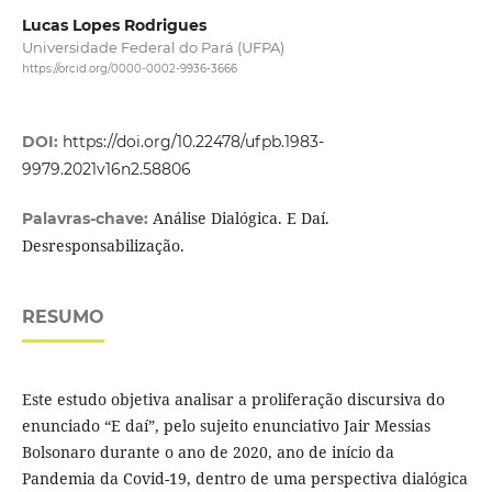
Lucas Lopes Rodrigues
Universidade Federal do Pará (UFPA)
https://orcid.org/0000-0002-9936-3666
DOI:
https://doi.org/10.22478/ufpb.1983-
9979.2021v16n2.58806
Análise Dialógica. E Daí.
Palavras-chave:
Desresponsabilização.
RESUMO
Este estudo objetiva analisar a proliferação discursiva do
enunciado “E daí”, pelo sujeito enunciativo Jair Messias
Bolsonaro durante o ano de 2020, ano de início da
Pandemia da Covid-19, dentro de uma perspectiva dialógica