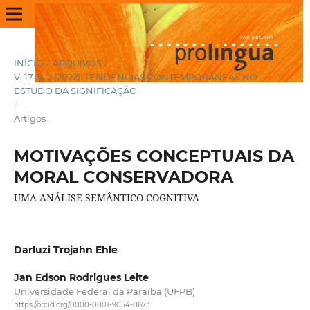
INÍCIO
/
ARQUIVOS
/
V. 17 N. 2 (2022): TENDÊNCIAS CONTEMPORÂNEAS NO
ESTUDO DA SIGNIFICAÇÃO
/
Artigos
MOTIVAÇÕES CONCEPTUAIS DA
MORAL CONSERVADORA
UMA ANÁLISE SEMÂNTICO-COGNITIVA
Darluzi Trojahn Ehle
Jan Edson Rodrigues Leite
Universidade Federal da Paraíba (UFPB)
https://orcid.org/0000-0001-9054-0673