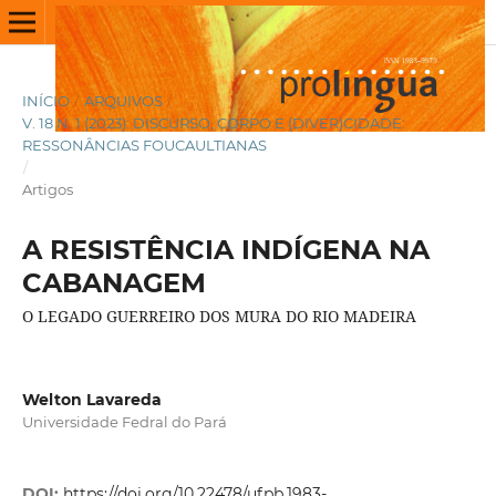
INÍCIO
/
ARQUIVOS
/
V. 18 N. 1 (2023): DISCURSO, CORPO E (DIVER)CIDADE:
RESSONÂNCIAS FOUCAULTIANAS
/
Artigos
A RESISTÊNCIA INDÍGENA NA
CABANAGEM
O LEGADO GUERREIRO DOS MURA DO RIO MADEIRA
Welton Lavareda
Universidade Fedral do Pará
DOI:
https://doi.org/10.22478/ufpb.1983-