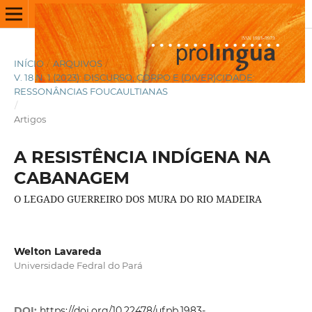
INÍCIO
/
ARQUIVOS
/
V. 18 N. 1 (2023): DISCURSO, CORPO E (DIVER)CIDADE:
RESSONÂNCIAS FOUCAULTIANAS
/
Artigos
A RESISTÊNCIA INDÍGENA NA
CABANAGEM
O LEGADO GUERREIRO DOS MURA DO RIO MADEIRA
Welton Lavareda
Universidade Fedral do Pará
DOI:
https://doi.org/10.22478/ufpb.1983-