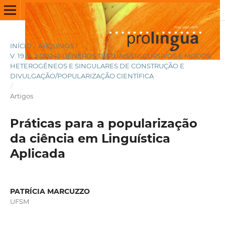
INÍCIO
/
ARQUIVOS
/
V. 19 N. 2 (2024): GÊNEROS TEXTUAIS/DISCURSIVOS E MODOS
HETEROGÊNEOS E SINGULARES DE CONSTRUÇÃO E
DIVULGAÇÃO/POPULARIZAÇÃO CIENTÍFICA
/
Artigos
Práticas para a popularização
da ciência em Linguística
Aplicada
PATRÍCIA MARCUZZO
UFSM