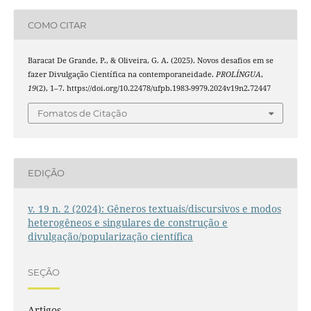
COMO CITAR
Baracat De Grande, P., & Oliveira, G. A. (2025). Novos desafios em se
fazer Divulgação Científica na contemporaneidade.
PROLÍNGUA
,
19
(2), 1–7. https://doi.org/10.22478/ufpb.1983-9979.2024v19n2.72447
Fomatos de Citação
EDIÇÃO
v. 19 n. 2 (2024): Gêneros textuais/discursivos e modos
heterogêneos e singulares de construção e
divulgação/popularização científica
SEÇÃO
Artigos