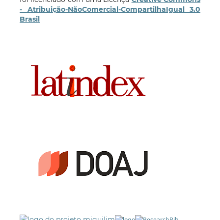
- Atribuição-NãoComercial-CompartilhaIgual 3.0
Brasil