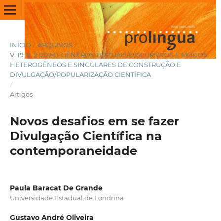
INÍCIO
/
ARQUIVOS
/
V. 19 N. 2 (2024): GÊNEROS TEXTUAIS/DISCURSIVOS E MODOS
HETEROGÊNEOS E SINGULARES DE CONSTRUÇÃO E
DIVULGAÇÃO/POPULARIZAÇÃO CIENTÍFICA
/
Artigos
Novos desafios em se fazer
Divulgação Científica na
contemporaneidade
Paula Baracat De Grande
Universidade Estadual de Londrina
Gustavo André Oliveira