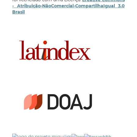
- Atribuição-NãoComercial-CompartilhaIgual 3.0
Brasil