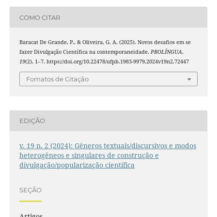
COMO CITAR
Baracat De Grande, P., & Oliveira, G. A. (2025). Novos desafios em se
fazer Divulgação Científica na contemporaneidade.
PROLÍNGUA
,
19
(2), 1–7. https://doi.org/10.22478/ufpb.1983-9979.2024v19n2.72447
Fomatos de Citação
EDIÇÃO
v. 19 n. 2 (2024): Gêneros textuais/discursivos e modos
heterogêneos e singulares de construção e
divulgação/popularização científica
SEÇÃO
Artigos