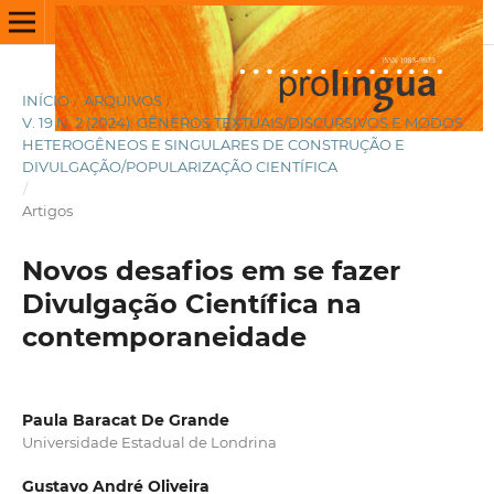
INÍCIO
/
ARQUIVOS
/
V. 19 N. 2 (2024): GÊNEROS TEXTUAIS/DISCURSIVOS E MODOS
HETEROGÊNEOS E SINGULARES DE CONSTRUÇÃO E
DIVULGAÇÃO/POPULARIZAÇÃO CIENTÍFICA
/
Artigos
Novos desafios em se fazer
Divulgação Científica na
contemporaneidade
Paula Baracat De Grande
Universidade Estadual de Londrina
Gustavo André Oliveira