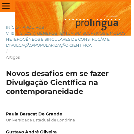
INÍCIO
/
ARQUIVOS
/
V. 19 N. 2 (2024): GÊNEROS TEXTUAIS/DISCURSIVOS E MODOS
HETEROGÊNEOS E SINGULARES DE CONSTRUÇÃO E
DIVULGAÇÃO/POPULARIZAÇÃO CIENTÍFICA
/
Artigos
Novos desafios em se fazer
Divulgação Científica na
contemporaneidade
Paula Baracat De Grande
Universidade Estadual de Londrina
Gustavo André Oliveira