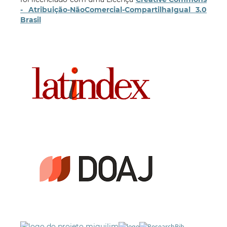
- Atribuição-NãoComercial-CompartilhaIgual 3.0
Brasil