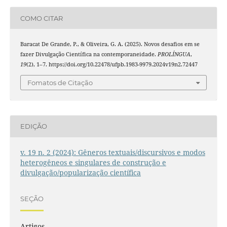
COMO CITAR
Baracat De Grande, P., & Oliveira, G. A. (2025). Novos desafios em se
fazer Divulgação Científica na contemporaneidade.
PROLÍNGUA
,
19
(2), 1–7. https://doi.org/10.22478/ufpb.1983-9979.2024v19n2.72447
Fomatos de Citação
EDIÇÃO
v. 19 n. 2 (2024): Gêneros textuais/discursivos e modos
heterogêneos e singulares de construção e
divulgação/popularização científica
SEÇÃO
Artigos