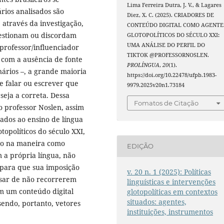
Lima Ferreira Dutra, J. V., & Lagares
rios analisados são
Diez, X. C. (2025). CRIADORES DE
 através da investigação,
CONTEÚDO DIGITAL COMO AGENTE
uestionam ou discordam
GLOTOPOLÍTICOS DO SÉCULO XXI:
UMA ANÁLISE DO PERFIL DO
professor/influenciador
TIKTOK @PROFESSORNOSLEN.
 com a ausência de fonte
PROLÍNGUA
,
20
(1).
nários –, a grande maioria
https://doi.org/10.22478/ufpb.1983-
e falar ou escrever que
9979.2025v20n1.73184
seja a correta. Dessa
Fomatos de Citação
 professor Noslen, assim
ados ao ensino de língua
opolíticos do século XXI,
ivo na maneira como
EDIÇÃO
 a própria língua, não
s para que sua imposição
v. 20 n. 1 (2025): Políticas
pesar de não recorrerem
linguísticas e intervenções
am um conteúdo digital
glotopolíticas em contextos
situados: agentes,
sendo, portanto, vetores
instituições, instrumentos