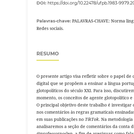
DOI:
https://doi.org/10.22478/ufpb.1983-9979.
PALAVRAS-CHAVE: Norma linguís
Palavras-chave:
Redes sociais.
RESUMO
O presente artigo visa refletir sobre o papel de
digital que se propõem a ensinar a língua port
glotopolíticos do século XXI. Para isso, discuti
momento, os conceitos de agente glotopolítico e 
O principal objetivo deste trabalho é investiga
nos comentários às regras gramaticais ensinada
em suas publicações no
TikTok
. Na metodologia 
analisaremos a seção de comentários da conta 
@professornoslen, a fim de averiguar como falan