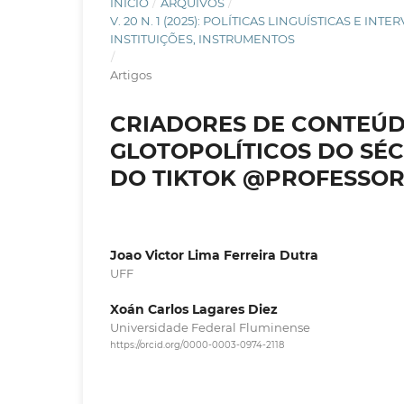
INÍCIO
/
ARQUIVOS
/
V. 20 N. 1 (2025): POLÍTICAS LINGUÍSTICAS E 
INSTITUIÇÕES, INSTRUMENTOS
/
Artigos
CRIADORES DE CONTEÚD
GLOTOPOLÍTICOS DO SÉC
DO TIKTOK @PROFESSO
Joao Victor Lima Ferreira Dutra
UFF
Xoán Carlos Lagares Diez
Universidade Federal Fluminense
https://orcid.org/0000-0003-0974-2118