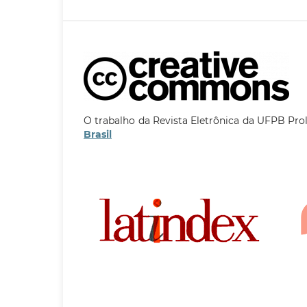
O trabalho da Revista Eletrônica da UFPB Pro
Brasil