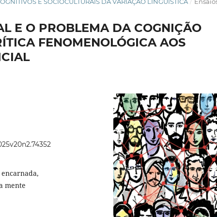
OS COGNITIVOS E SOCIOCULTURAIS DA VARIAÇÃO LINGUÍSTICA
/
Ensaio
CIAL E O PROBLEMA DA COGNIÇÃO
ÍTICA FENOMENOLÓGICA AOS
ICIAL
2025v20n2.74352
ão encarnada,
da mente