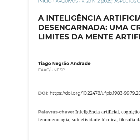
INÍCIO
/
ARQUIVOS
/
V. 20 N. 2 (2025): ASPECT
A INTELIGÊNCIA ARTIFI
DESENCARNADA: UMA CR
LIMITES DA MENTE ARTIF
Tiago Negrão Andrade
FAAC/UNESP
DOI:
https://doi.org/10.22478/ufpb.1983-9979.
Inteligência artificial, cogniç
Palavras-chave:
fenomenologia, subjetividade técnica, filosofia 