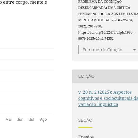
ão entre corpo, mente e
PROBLEMA DA COGNIÇÃO
DESENCARNADA: UMA CRÍTICA
FENOMENOLÓGICA AOS LIMITES D
MENTE ARTIFICIAL.
PROLÍNGUA
,
20
(2), 201–230.
https://doi.org/10.22478/ufpb.1983-
9979.2025v20n2.74352
Fomatos de Citação
EDIÇÃO
v. 20 n. 2 (2025): Aspectos
cognitivos e socioculturais d
variação linguística
SEÇÃO
Ensaios