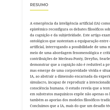
RESUMO
A emergência da inteligência artificial (IA) co
epistêmico reconfigura os debates filosóficos s
da cognição e da subjetividade. Este artigo exa
ontológicos que sustentam a equiparação entre
artificial, interrogando a possibilidade de uma
meio de uma abordagem fenomenológica e crític
contribuições de Merleau-Ponty, Dreyfus, Searl
demonstrar que a cognição não é redutível a pr
mas emerge de uma corporeidade vivida e sit
IA, ao abstrair a dimensão encarnada da exper
simulacro, incapaz de reproduzir a intencionali
consciência humana. O estudo revela que a tent
em substratos maquínicos expõe não apenas os l
também as aporias dos modelos filosóficos tradic
Concluímos que a IA, mais do que um desafio té