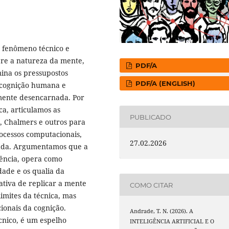
mo fenômeno técnico e
obre a natureza da mente,
PDF/A
mina os pressupostos
PDF/A (ENGLISH)
 cognição humana e
 mente desencarnada. Por
a, articulamos as
PUBLICADO
e, Chalmers e outros para
ocessos computacionais,
27.02.2026
uada. Argumentamos que a
iência, opera como
dade e os qualia da
ativa de replicar a mente
COMO CITAR
imites da técnica, mas
ionais da cognição.
Andrade, T. N. (2026). A
cnico, é um espelho
INTELIGÊNCIA ARTIFICIAL E O