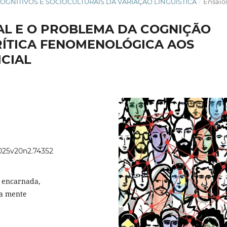
OS COGNITIVOS E SOCIOCULTURAIS DA VARIAÇÃO LINGUÍSTICA
/
Ensaio
CIAL E O PROBLEMA DA COGNIÇÃO
ÍTICA FENOMENOLÓGICA AOS
ICIAL
2025v20n2.74352
ão encarnada,
da mente