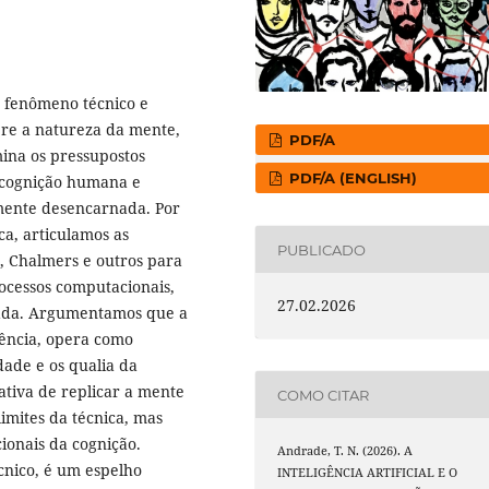
mo fenômeno técnico e
obre a natureza da mente,
PDF/A
mina os pressupostos
PDF/A (ENGLISH)
 cognição humana e
 mente desencarnada. Por
a, articulamos as
PUBLICADO
e, Chalmers e outros para
ocessos computacionais,
27.02.2026
uada. Argumentamos que a
iência, opera como
dade e os qualia da
ativa de replicar a mente
COMO CITAR
imites da técnica, mas
ionais da cognição.
Andrade, T. N. (2026). A
cnico, é um espelho
INTELIGÊNCIA ARTIFICIAL E O