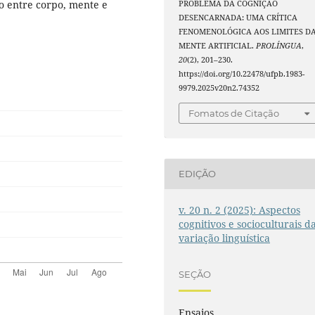
ão entre corpo, mente e
PROBLEMA DA COGNIÇÃO
DESENCARNADA: UMA CRÍTICA
FENOMENOLÓGICA AOS LIMITES D
MENTE ARTIFICIAL.
PROLÍNGUA
,
20
(2), 201–230.
https://doi.org/10.22478/ufpb.1983-
9979.2025v20n2.74352
Fomatos de Citação
EDIÇÃO
v. 20 n. 2 (2025): Aspectos
cognitivos e socioculturais d
variação linguística
SEÇÃO
Ensaios