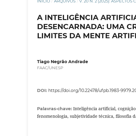
INÍCIO
/
ARQUIVOS
/
V. 20 N. 2 (2025): ASPECT
A INTELIGÊNCIA ARTIFI
DESENCARNADA: UMA CR
LIMITES DA MENTE ARTIF
Tiago Negrão Andrade
FAAC/UNESP
DOI:
https://doi.org/10.22478/ufpb.1983-9979.
Inteligência artificial, cogniç
Palavras-chave:
fenomenologia, subjetividade técnica, filosofia 