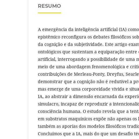
RESUMO
A emergência da inteligência artificial (IA) co
epistêmico reconfigura os debates filosóficos s
da cognição e da subjetividade. Este artigo exa
ontológicos que sustentam a equiparação entre
artificial, interrogando a possibilidade de uma
meio de uma abordagem fenomenológica e crític
contribuições de Merleau-Ponty, Dreyfus, Searl
demonstrar que a cognição não é redutível a pr
mas emerge de uma corporeidade vivida e sit
IA, ao abstrair a dimensão encarnada da exper
simulacro, incapaz de reproduzir a intencionali
consciência humana. O estudo revela que a tent
em substratos maquínicos expõe não apenas os l
também as aporias dos modelos filosóficos tradic
Concluímos que a IA, mais do que um desafio té