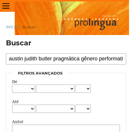
INÍCIO
/
Buscar
Buscar
FILTROS AVANÇADOS
De
Até
Autor