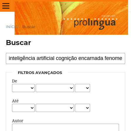
INÍCIO
/
Buscar
Buscar
FILTROS AVANÇADOS
De
Até
Autor