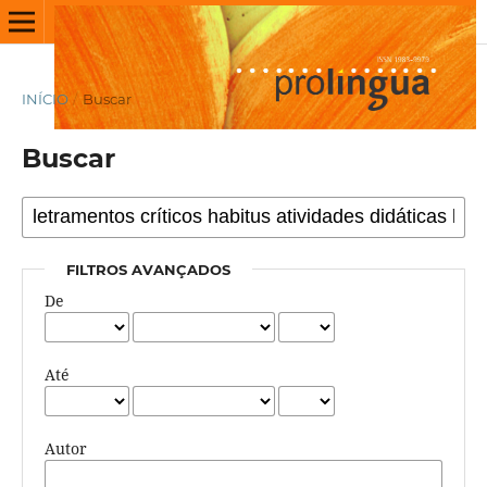
INÍCIO
/
Buscar
Buscar
FILTROS AVANÇADOS
De
Até
Autor