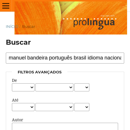
INÍCIO
/
Buscar
Buscar
FILTROS AVANÇADOS
De
Até
Autor