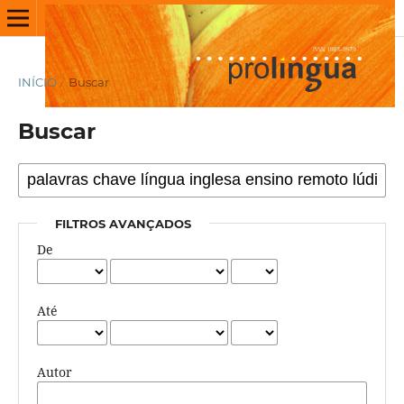
INÍCIO
/
Buscar
Buscar
FILTROS AVANÇADOS
De
Até
Autor