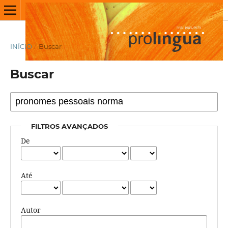
INÍCIO
/
Buscar
Buscar
FILTROS AVANÇADOS
De
Até
Autor