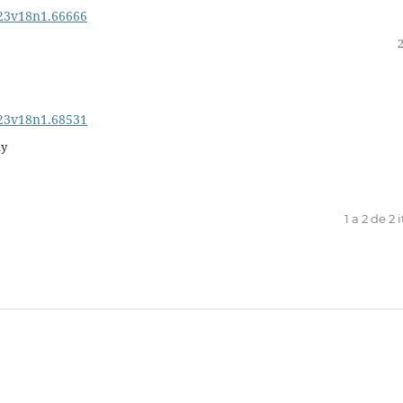
023v18n1.66666
023v18n1.68531
hy
1 a 2 de 2 