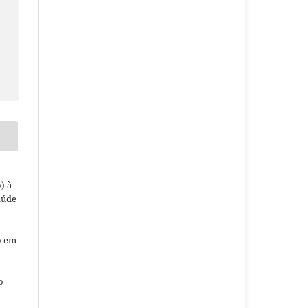
) à
aúde
o em
o
o