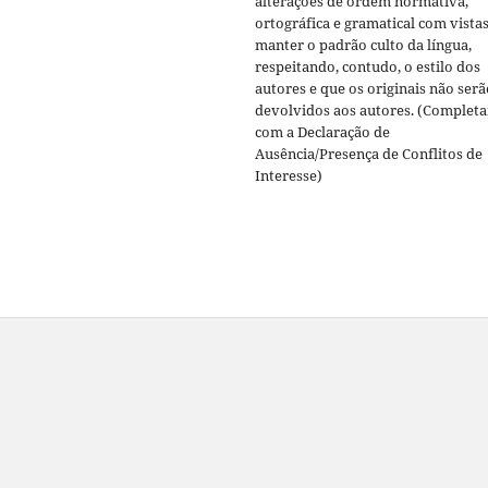
alterações de ordem normativa,
ortográfica e gramatical com vistas
manter o padrão culto da língua,
respeitando, contudo, o estilo dos
autores e que os originais não serã
devolvidos aos autores. (Completa
com a Declaração de
Ausência/Presença de Conflitos de
Interesse)