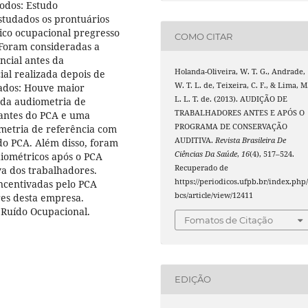
todos: Estudo
estudados os prontuários
rico ocupacional pregresso
COMO CITAR
 Foram consideradas a
ncial antes da
Holanda-Oliveira, W. T. G., Andrade,
al realizada depois de
W. T. L. de, Teixeira, C. F., & Lima, M
ados: Houve maior
L. L. T. de. (2013). AUDIÇÃO DE
r da audiometria de
TRABALHADORES ANTES E APÓS O
antes do PCA e uma
PROGRAMA DE CONSERVAÇÃO
etria de referência com
AUDITIVA.
Revista Brasileira De
do PCA. Além disso, foram
Ciências Da Saúde
,
16
(4), 517–524.
diométricos após o PCA
Recuperado de
a dos trabalhadores.
https://periodicos.ufpb.br/index.php/
ncentivadas pelo PCA
bcs/article/view/12411
res desta empresa.
Ruído Ocupacional.
Fomatos de Citação
EDIÇÃO