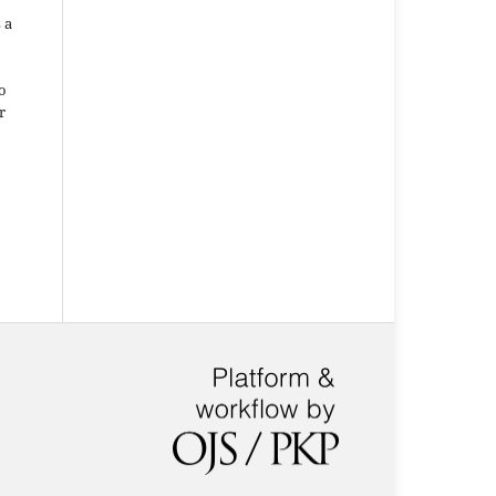
 a
o
r