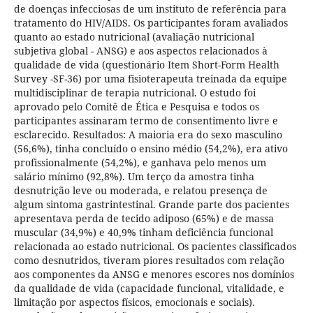
de doenças infecciosas de um instituto de referência para
tratamento do HIV/AIDS. Os participantes foram avaliados
quanto ao estado nutricional (avaliação nutricional
subjetiva global - ANSG) e aos aspectos relacionados à
qualidade de vida (questionário Item Short-Form Health
Survey -SF-36) por uma fisioterapeuta treinada da equipe
multidisciplinar de terapia nutricional. O estudo foi
aprovado pelo Comitê de Ética e Pesquisa e todos os
participantes assinaram termo de consentimento livre e
esclarecido. Resultados: A maioria era do sexo masculino
(56,6%), tinha concluído o ensino médio (54,2%), era ativo
profissionalmente (54,2%), e ganhava pelo menos um
salário mínimo (92,8%). Um terço da amostra tinha
desnutrição leve ou moderada, e relatou presença de
algum sintoma gastrintestinal. Grande parte dos pacientes
apresentava perda de tecido adiposo (65%) e de massa
muscular (34,9%) e 40,9% tinham deficiência funcional
relacionada ao estado nutricional. Os pacientes classificados
como desnutridos, tiveram piores resultados com relação
aos componentes da ANSG e menores escores nos domínios
da qualidade de vida (capacidade funcional, vitalidade, e
limitação por aspectos físicos, emocionais e sociais).