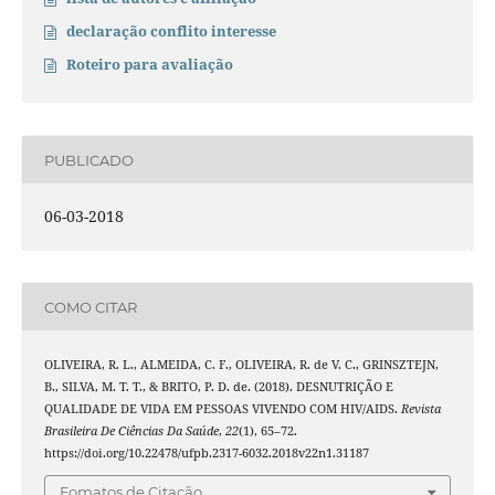
declaração conflito interesse
Roteiro para avaliação
PUBLICADO
06-03-2018
COMO CITAR
OLIVEIRA, R. L., ALMEIDA, C. F., OLIVEIRA, R. de V. C., GRINSZTEJN,
B., SILVA, M. T. T., & BRITO, P. D. de. (2018). DESNUTRIÇÃO E
QUALIDADE DE VIDA EM PESSOAS VIVENDO COM HIV/AIDS.
Revista
Brasileira De Ciências Da Saúde
,
22
(1), 65–72.
https://doi.org/10.22478/ufpb.2317-6032.2018v22n1.31187
Fomatos de Citação