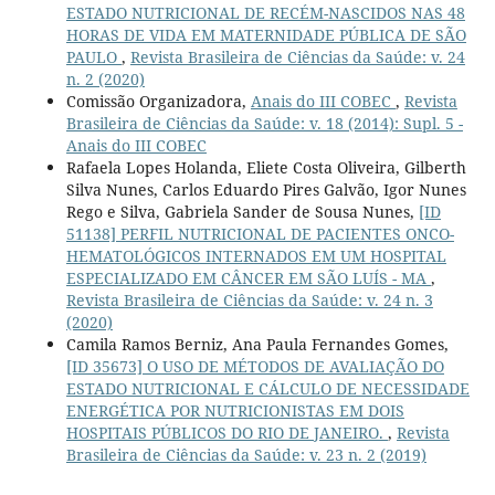
ESTADO NUTRICIONAL DE RECÉM-NASCIDOS NAS 48
HORAS DE VIDA EM MATERNIDADE PÚBLICA DE SÃO
PAULO
,
Revista Brasileira de Ciências da Saúde: v. 24
n. 2 (2020)
Comissão Organizadora,
Anais do III COBEC
,
Revista
Brasileira de Ciências da Saúde: v. 18 (2014): Supl. 5 -
Anais do III COBEC
Rafaela Lopes Holanda, Eliete Costa Oliveira, Gilberth
Silva Nunes, Carlos Eduardo Pires Galvão, Igor Nunes
Rego e Silva, Gabriela Sander de Sousa Nunes,
[ID
51138] PERFIL NUTRICIONAL DE PACIENTES ONCO-
HEMATOLÓGICOS INTERNADOS EM UM HOSPITAL
ESPECIALIZADO EM CÂNCER EM SÃO LUÍS - MA
,
Revista Brasileira de Ciências da Saúde: v. 24 n. 3
(2020)
Camila Ramos Berniz, Ana Paula Fernandes Gomes,
[ID 35673] O USO DE MÉTODOS DE AVALIAÇÃO DO
ESTADO NUTRICIONAL E CÁLCULO DE NECESSIDADE
ENERGÉTICA POR NUTRICIONISTAS EM DOIS
HOSPITAIS PÚBLICOS DO RIO DE JANEIRO.
,
Revista
Brasileira de Ciências da Saúde: v. 23 n. 2 (2019)