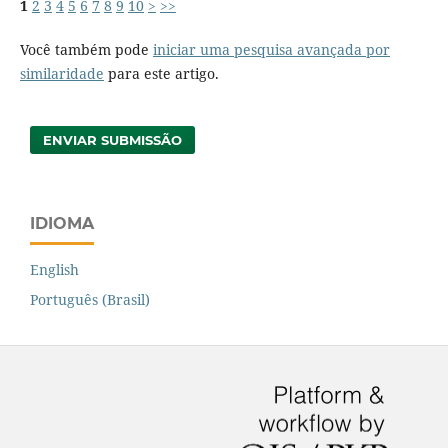
1
2
3
4
5
6
7
8
9
10
>
>>
Você também pode
iniciar uma pesquisa avançada por
similaridade
para este artigo.
ENVIAR SUBMISSÃO
IDIOMA
English
Português (Brasil)