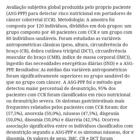
Avaliação subjetiva global produzida pelo próprio paciente
(ASG-PPP) para detectar risco nutricional em portadores de
câncer colorretal (CCR). Metodologia: A amostra foi
composta por 120 indivíduos, divididos em dois grupos: um
grupo composto por 40 pacientes com CCR e um grupo com
80 indivíduos saudáveis. Foram estudadas as variáveis
antropométricas clássicas (peso, altura, circunferência do
braço (CB), dobra cutânea triciptal (DCT), circunferência
muscular do braço (CMB), índice de massa corporal (IMC)),
ingestão das necessidades energéticas diárias (IND) e a ASG-
PPP. Resultados: As médias das variáveis antropométricas
foram significativamente superiores no grupo saudável do
que no grupo com câncer. A ASG-PPP foi o método que
detectou maior percentual de desnutrição, 95% dos
pacientes com CCR foram classificados em risco nutricional
ou desnutrição severa. Os sintomas gastrintestinais mais
frequentes relatados pelos pacientes com CCR foram: dor
(57,5%), anorexia (50,0%), náuseas (47,5%), disgeusia
(50,0%), disosmia (50,0%) e diarreia (42,5%). Ocorreu
associação significativa entre os indivíduos classificados com
desnutrição segundo a ASG-PPP e os sintomas náuseas, dor e
disosmia. Os valores de peso, IMC, CB e DCT foram