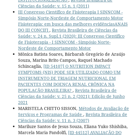
Ciências da Saúde: v. 15 n. 1 (2011)
III Congresso Científico de Fisioterapia I SINNCOM -
Simpósio Norte-Nordeste de Comportamento Motor
Fisioterapia: em busca das melhores evidênciasANAIS
DO III CONCIFI
,
Revista Brasileira de Ciências da
Saúde: v. 24 n. Supl.1 (2020): III Congresso Científico
de Fisioterapia - I SINNCOM - Simpósio Norte-
Nordeste de Comportamento Motor
Mônica Batista Soares, Bárbarah Gregório de Araújo
Souza, Marina Brito Campos, Raquel Machado
Schincaglia,
[ID 54107] O NUTRITION IMPACT
SYMPTOMS (NIS) PODE SER UTILIZADO COMO UM
INSTRUMENTO DE TRIAGEM NUTRICIONAL EM
PACIENTES COM DOENÇA RENAL CRÔNICA NA
POPULAÇÃO BRASILEIRA?
,
Revista Brasileira de
Ciências da Saúde: v. 25 n. 2 (2021): Edição de Junho
2021
MARISTELA CHITTO SISSON,
Métodos de Avaliação de
Serviços e Programas de Saúde
,
Revista Brasileira de
Ciências da Saúde: v. 11 n. 3 (2007)
Mariluze Santos de Jesus Souza, Eliana Yuko Shishiba,
Marcela Maria Pandolfi,
[ID 44512] AVALIAÇÃO DO