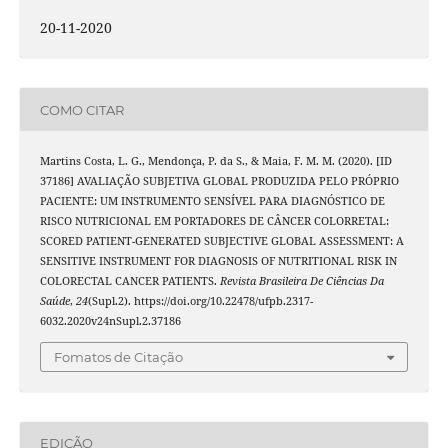
20-11-2020
COMO CITAR
Martins Costa, L. G., Mendonça, P. da S., & Maia, F. M. M. (2020). [ID
37186] AVALIAÇÃO SUBJETIVA GLOBAL PRODUZIDA PELO PRÓPRIO
PACIENTE: UM INSTRUMENTO SENSÍVEL PARA DIAGNÓSTICO DE
RISCO NUTRICIONAL EM PORTADORES DE CÂNCER COLORRETAL:
SCORED PATIENT-GENERATED SUBJECTIVE GLOBAL ASSESSMENT: A
SENSITIVE INSTRUMENT FOR DIAGNOSIS OF NUTRITIONAL RISK IN
COLORECTAL CANCER PATIENTS.
Revista Brasileira De Ciências Da
Saúde
,
24
(Supl.2). https://doi.org/10.22478/ufpb.2317-
6032.2020v24nSupl.2.37186
Fomatos de Citação
EDIÇÃO