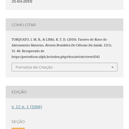
31-03-2010
COMO CITAR
TORQUATO, I. M. B., & LIMA, R. T. D. (2010). Fatores de Risco do
Aleitamento Materno.
Revista Brasileira De Ciências Da Saúde
,
12
(1),
31–48. Recuperado de
https://periodicos.ufpb.br/index.php/rbcs/article/view/4341
Fomatos de Citação
EDIÇÃO
v. 12 n. 1 (2008)
SEÇÃO