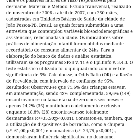
vida e os possíveis fatores de risco responsáveis pelo
desmame. Material e Método: Estudo transversal, realizado
de novembro de 2006 a abril de 2007, com 250 mães,
cadastradas em Unidades Básicas de Saúde da cidade de
João Pessoa-PB, Brasil, as quais foram submetidas a uma
entrevista que contemplou variáveis biosociodemográficas e
assistenciais, relacionadas à ídade. Os indicadores sobre
práticas de alimentação infantil foram obtidos mediante
recordatório do consumo alimentar de 24hs. Para a
elaboração do banco de dados e análise estatística,
utilizaram-se os programas SPSS v. 11 e o Epi.Iinfo v. 3.4.3. O
teste estatístico utilizado foi o qui-quadrado com nível de
significância de 5%. Calculou-se, a Odds Ratio (OR) e a Razão
de Prevalência, com intervalo de confiança de 95%.
Resultados: Observou-se que 71,6% das crianças estavam
em amamentação, sendo 42% complementada. 59,6% (149)
encontravam-se na faixa etária de zero aos seis meses e
apenas 24,2% (36) mantinham o aleitamento exclusivo
enquanto 18,8% (28) encontravam-se totalmente
desmamadas (c²=35,50;p<0,001). Constatou-se, também, que
a utilização de dispositivos de borracha, como a chupeta
(c²=61,00;p<0,001) e mamadeira (c²=24,75;p<0,001).,
demonstraram influência significativa no desmame.