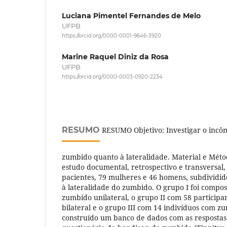
Luciana Pimentel Fernandes de Melo
UFPB
https://orcid.org/0000-0001-9646-3920
Marine Raquel Diniz da Rosa
UFPB
https://orcid.org/0000-0003-0920-2234
RESUMO
RESUMO Objetivo: Investigar o incô
zumbido quanto à lateralidade. Material e Méto
estudo documental, retrospectivo e transversal,
pacientes, 79 mulheres e 46 homens, subdividid
à lateralidade do zumbido. O grupo I foi compos
zumbido unilateral, o grupo II com 58 particip
bilateral e o grupo III com 14 indivíduos com z
construído um banco de dados com as respostas