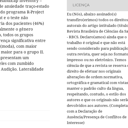
 Handicap Inventory –
LICENÇA
 de ansiedade traço-estado
s do programa R-Project
Eu (Nós), abaixo assinado(s)
t e o teste não
transfiro(erimos) todos os direitos
ia dos pacientes (46%)
autorais do artigo intitulado (título
palmente o gênero
Revista Brasileira de Ciências da S
, todos os grupos
- RBCS. Declaro(amos) ainda que o
nça significativa entre
trabalho é original e que não está
s (moda), com maior
sendo considerado para publicaçã
 maior para o grupo II.
outra revista, quer seja no format
 apresentam um
impresso ou no eletrônico. Temos
ueles com zumbido
ciência de que a revista se reserva 
 Audição. Lateralidade
direito de efetuar nos originais
alterações de ordem normativa,
ortográfica e gramatical com vistas
manter o padrão culto da língua,
respeitando, contudo, o estilo dos
autores e que os originais não serã
devolvidos aos autores. (Completa
com a Declaração de
Ausência/Presença de Conflitos de
Interesse)