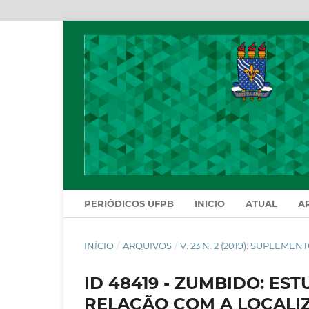
PERIÓDICOS UFPB
INICIO
ATUAL
A
INÍCIO
/
ARQUIVOS
/
V. 23 N. 2 (2019): SUPLE
ID 48419 - ZUMBIDO: E
RELAÇÃO COM A LOCALI