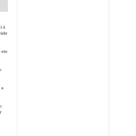
) à
aúde
o em
o
o
 a
o
r