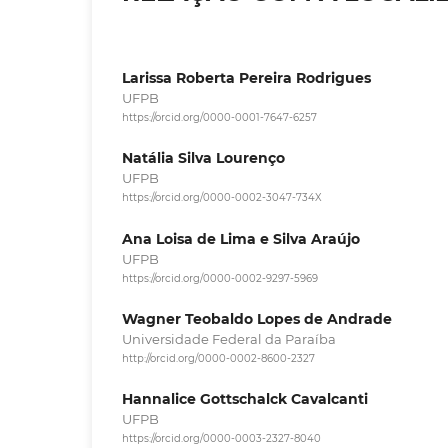
Larissa Roberta Pereira Rodrigues
UFPB
https://orcid.org/0000-0001-7647-6257
Natália Silva Lourenço
UFPB
https://orcid.org/0000-0002-3047-734X
Ana Loisa de Lima e Silva Araújo
UFPB
https://orcid.org/0000-0002-9297-5969
Wagner Teobaldo Lopes de Andrade
Universidade Federal da Paraíba
http://orcid.org/0000-0002-8600-2327
Hannalice Gottschalck Cavalcanti
UFPB
https://orcid.org/0000-0003-2327-8040