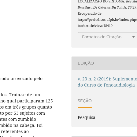
LOCALIZAÇÃO DO SINTOMA.
Revist
Brasileira De Ciências Da Saúde
,
23
(2).
Recuperado de
https://periodicos.ufpb.br/index.php/
bcs/article/view/48419
Fomatos de Citação
EDIÇÃO
modo provocado pelo
v. 23 n. 2 (2019): Suplement
do Curso de Fonoaudiologia
dos: Trata-se de um
 no qual participaram 125
SEÇÃO
os em três grupos quanto
to por 53 sujeitos com
Pesquisa
antes com zumbido
umbido na cabeça. Foi
 referentes ao