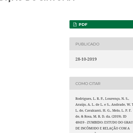
PDF
PUBLICADO
28-10-2019
COMO CITAR
Rodrigues, L. R. P., Lourenço, N. S.,
Araújo, A. L. de L. e S., Andrade, W. 
L. de, Cavalcanti, H. G., Melo, L. P. F.
de, & Rosa, M. R. D. da. (2019). ID
48419 - ZUMBIDO: ESTUDO DO GRA
DE INCÔMODO E RELAÇÃO COM A