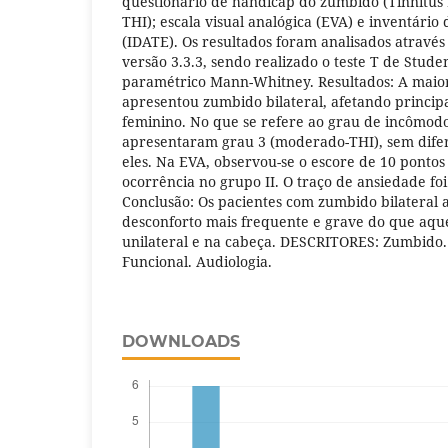
questionário de handicap do zumbido (Tinnitus
THI); escala visual analógica (EVA) e inventário
(IDATE). Os resultados foram analisados atravé
versão 3.3.3, sendo realizado o teste T de Studen
paramétrico Mann-Whitney. Resultados: A maior
apresentou zumbido bilateral, afetando princi
feminino. No que se refere ao grau de incômodo
apresentaram grau 3 (moderado-THI), sem difere
eles. Na EVA, observou-se o escore de 10 ponto
ocorrência no grupo II. O traço de ansiedade foi
Conclusão: Os pacientes com zumbido bilateral
desconforto mais frequente e grave do que aq
unilateral e na cabeça. DESCRITORES: Zumbido.
Funcional. Audiologia.
DOWNLOADS