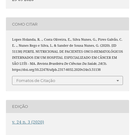
COMO CITAR
Lopes Holanda, R. ., Costa Oliveira, E., Silva Nunes, G., Pires Galvão, C.
E. ., Nunes Rego e Silva, I., & Sander de Sousa Nunes, G. (2020). [ID
51138] PERFIL NUTRICIONAL DE PACIENTES ONCO-HEMATOLÓGICOS
INTERNADOS EM UM HOSPITAL ESPECIALIZADO EM CÂNCER EM
SÃO LUÍS - MA.
Revista Brasileira De Ciências Da Saúde
,
24
(3).
https://doi.org/10.22478/ufpb.2317-6032.2020v24n3.51138
Fomatos de Citação
EDIÇÃO
v. 24 n. 3 (2020)