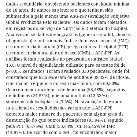
dados secundária, envolvendo pacientes com idade mínima
de 18 anos, de ambos os gêneros e que tenham sido
submetidos a pelo menos uma ASG-PPP (Avaliação Subjetiva
Global Produzida Pelo Paciente). Os dados foram coletados
em registros do Serviço de Nutrição e Dietética do hospital.
Analisaram-se dados demográficos (gênero e idade), clínicos
(diagnóstico) e nutricionais: Índice de massa corporal (IMC),
circunferência braquial (CB), prega cutânea tricipital (PCT),
circunferência muscular do braço (CMB) e ASG-PPP. As
análises foram realizadas no programa estatístico Stata®
13.0. O nível de significância utilizado para os testes foi de
p<0,05. Resultados: Foram avaliados 330 pacientes, onde foi
constatado que 67,58% eram de adultos e 32,42% de idosos,
com maior frequência do sexo masculino, com 60,30%.
Ocorreu maior incidência de leucemia (58,48%), seguidos
de linfomas (24,85%), mieloma múltiplo (13,33%) e
síndrome mielodisplásica (3,3%). Na avaliação do estado
nutricional os resultados mostraram que a ASG-PPP
detectou maior número de pacientes com algum grau de
desnutrição do que outros indicadores (93,94%), seguido
pela PCT (65,76%), CMB (53,64%), CB (45,45%) e IMC
(14,87%). De acordo com o IMC, foi encontrado maior