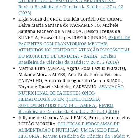
NUTRICIONAL SUBMETIDOS À HEMODIÁLISE
,
Revista Brasileira de Ciências da Saúde: v. 27 n. 02
(2023)
Lígia Souza da CRUZ, Daniela Cordeiro do CARMO,
Dalva Maria Santana do SACRAMENTO, Michele
Santana Pacheco de ALMEIDA, Helson Freitas da
SILVEIRA, Howard Lopes RIBEIRO JUNIOR,
PERFIL DE
PACIENTES COM TRANSTORNOS MENTAIS
ATENDIDOS NO CENTRO DE ATENÇÃO PSICOSSOCIAL
DO MUNICÍPIO DE CANDEIAS - BAHIA
,
Revista
Brasileira de Ciências da Saúde: v. 20 n. 2 (2016)
Marina Brito CAMPOS, Aggda Rosa Bazilio PEIXOTO,
Malaine Morais ALVES, Ana Paula Perillo Ferreira
CARVALHO, Andreia Rodrigues do Carmo BRASIL,
Nayanne Duarte Madeira CARVALHO,
AVALIAÇÃO
NUTRICIONAL DE PACIENTES ONCO-
HEMATOLÓGICOS EM QUIMIOTERAPIA
SUPLEMENTADOS COM GLUTAMINA
,
Revista
Brasileira de Ciências da Saúde: v. 20 n. 4 (2016)
Jullyane de OliveiraMaia LEMOS, Patricia Vasconcelos
LEITÃO MOREIRA,
POLÍTICAS E PROGRAMAS DE
ALIMENTAÇÃO E NUTRIÇÃO: UM PASSEIO PELA
HISTÓRIA
,
Revista Brasileira de Ciências da Saúde: v.