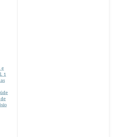
 e
l. 1
das
aúde
 de
ósio