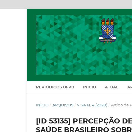
PERIÓDICOS UFPB
INICIO
ATUAL
A
INÍCIO
/
ARQUIVOS
/
V. 24 N. 4 (2020)
/
Artigo de 
[ID 53135] PERCEPÇÃO D
SAÚDE BRASILEIRO SOBR