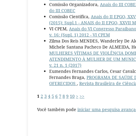
Comissão Organizadora,
Anais do III COB
do III COBEC
Comissão Científica,
Anais do II EPGO, XX
(2015): Supl.1 - ANAIS do II EPGO, XXVII 
VI CPEM,
Anais do VI Congresso Paraiban
v. 16: (Supl. 1) 2012 - VI CPEM
Zilma Dos Reis MENDES, Wanderley De Alc
Michele Santana Pacheco De ALMEIDA, He
MULHERES VÍTIMAS DE VIOLÊNCIA DOM
ATENDIMENTO À MULHER DE UM MUNICÍ
v. 21 n. 1 (2017)
Eumendes Fernandes Carlos, Cesar Cavalcan
Fernandes Braga,
PROGRAMA DE SAÚDE D
OFERECIDOS
,
Revista Brasileira de Ciênci
1
2
3
4
5
6
7
8
9
10
>
>>
Você também pode
iniciar uma pesquisa avança