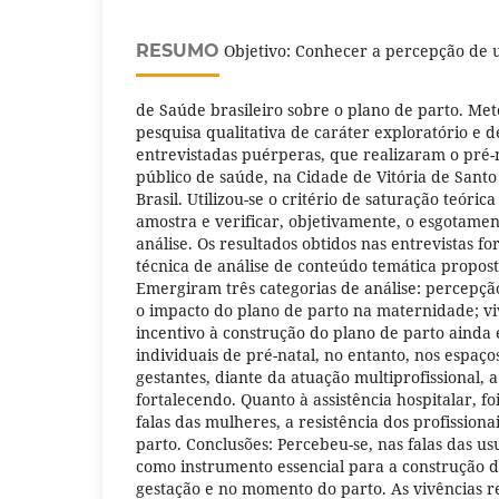
RESUMO
Objetivo: Conhecer a percepção de u
de Saúde brasileiro sobre o plano de parto. Met
pesquisa qualitativa de caráter exploratório e d
entrevistadas puérperas, que realizaram o pré-n
público de saúde, na Cidade de Vitória de Sant
Brasil. Utilizou-se o critério de saturação teóri
amostra e verificar, objetivamente, o esgotame
análise. Os resultados obtidos nas entrevistas f
técnica de análise de conteúdo temática propost
Emergiram três categorias de análise: percepçã
o impacto do plano de parto na maternidade; vi
incentivo à construção do plano de parto ainda é
individuais de pré-natal, no entanto, nos espaço
gestantes, diante da atuação multiprofissional, 
fortalecendo. Quanto à assistência hospitalar, fo
falas das mulheres, a resistência dos profissiona
parto. Conclusões: Percebeu-se, nas falas das us
como instrumento essencial para a construção d
gestação e no momento do parto. As vivências r