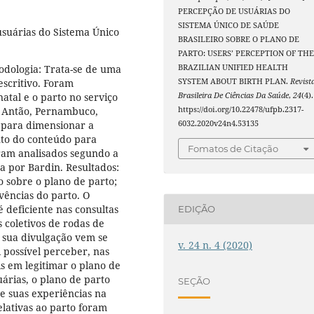
PERCEPÇÃO DE USUÁRIAS DO
SISTEMA ÚNICO DE SAÚDE
suárias do Sistema Único
BRASILEIRO SOBRE O PLANO DE
PARTO: USERS’ PERCEPTION OF TH
odologia: Trata-se de uma
BRAZILIAN UNIFIED HEALTH
escritivo. Foram
SYSTEM ABOUT BIRTH PLAN.
Revist
atal e o parto no serviço
Brasileira De Ciências Da Saúde
,
24
(4).
o Antão, Pernambuco,
https://doi.org/10.22478/ufpb.2317-
ca para dimensionar a
6032.2020v24n4.53135
nto do conteúdo para
Fomatos de Citação
oram analisados segundo a
a por Bardin. Resultados:
o sobre o plano de parto;
vências do parto. O
 deficiente nas consultas
EDIÇÃO
s coletivos de rodas de
a sua divulgação vem se
v. 24 n. 4 (2020)
i possível perceber, nas
is em legitimar o plano de
uárias, o plano de parto
SEÇÃO
e suas experiências na
elativas ao parto foram