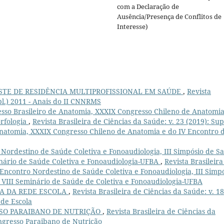
com a Declaração de
Ausência/Presença de Conflitos de
Interesse)
STE DE RESIDÊNCIA MULTIPROFISSIONAL EM SAÚDE
,
Revista
upl.) 2011 - Anais do II CNNRMS
sso Brasileiro de Anatomia, XXXIX Congresso Chileno de Anatomia
orfologia
,
Revista Brasileira de Ciências da Saúde: v. 23 (2019): Sup
 Anatomia, XXXIX Congresso Chileno de Anatomia e do IV Encontro 
 Nordestino de Saúde Coletiva e Fonoaudiologia, III Simpósio de S
inário de Saúde Coletiva e Fonoaudiologia-UFBA
,
Revista Brasileira
 I Encontro Nordestino de Saúde Coletiva e Fonoaudiologia, III Simp
 VIII Seminário de Saúde de Coletiva e Fonoaudiologia-UFBA
INA DA REDE ESCOLA
,
Revista Brasileira de Ciências da Saúde: v. 18
ede Escola
SSO PARAIBANO DE NUTRIÇÃO
,
Revista Brasileira de Ciências da
Congresso Paraibano de Nutrição