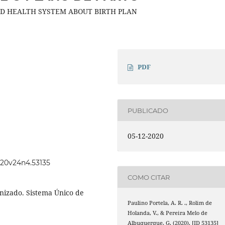
IED HEALTH SYSTEM ABOUT BIRTH PLAN
PDF
PUBLICADO
05-12-2020
2020v24n4.53135
COMO CITAR
izado. Sistema Único de
Paulino Portela, A. R. ., Rolim de
Holanda, V., & Pereira Melo de
Albuquerque, G. (2020). [ID 53135]