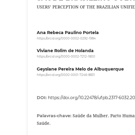
USERS’ PERCEPTION OF THE BRAZILIAN UNIF
Ana Rebeca Paulino Portela
https://orcid.org/0000-0002-0292-1984
Viviane Rolim de Holanda
https://orcid.org/0000-0002-7212-1800
Geyslane Pereira Melo de Albuquerque
https://orcid.org/0000-0001-7246-8831
DOI:
https://doi.org/10.22478/ufpb.2317-6032.
Saúde da Mulher. Parto Human
Palavras-chave:
Saúde.