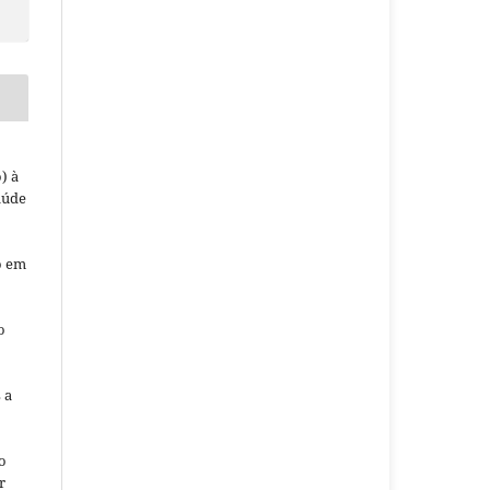
) à
aúde
o em
o
o
 a
o
r