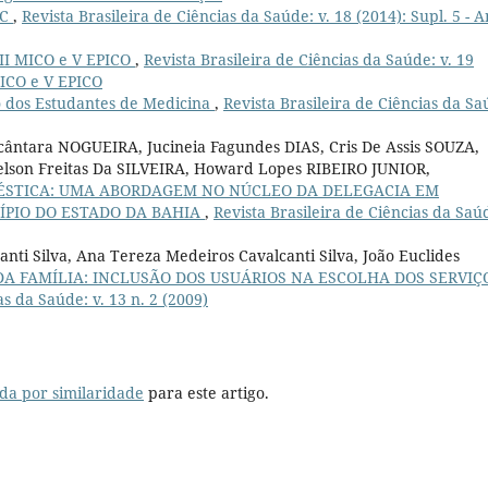
EC
,
Revista Brasileira de Ciências da Saúde: v. 18 (2014): Supl. 5 - A
VII MICO e V EPICO
,
Revista Brasileira de Ciências da Saúde: v. 19
MICO e V EPICO
o dos Estudantes de Medicina
,
Revista Brasileira de Ciências da Sa
ântara NOGUEIRA, Jucineia Fagundes DIAS, Cris De Assis SOUZA,
lson Freitas Da SILVEIRA, Howard Lopes RIBEIRO JUNIOR,
ÉSTICA: UMA ABORDAGEM NO NÚCLEO DA DELEGACIA EM
PIO DO ESTADO DA BAHIA
,
Revista Brasileira de Ciências da Saú
ti Silva, Ana Tereza Medeiros Cavalcanti Silva, João Euclides
A FAMÍLIA: INCLUSÃO DOS USUÁRIOS NA ESCOLHA DOS SERVIÇ
as da Saúde: v. 13 n. 2 (2009)
da por similaridade
para este artigo.