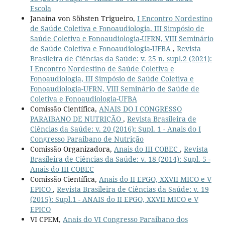
Escola
Janaína von Söhsten Trigueiro,
I Encontro Nordestino
de Saúde Coletiva e Fonoaudiologia, III Simpósio de
Saúde Coletiva e Fonoaudiologia-UFRN, VIII Seminário
de Saúde Coletiva e Fonoaudiologia-UFBA
,
Revista
Brasileira de Ciências da Saúde: v. 25 n. supl.2 (2021):
I Encontro Nordestino de Saúde Coletiva e
Fonoaudiologia, III Simpósio de Saúde Coletiva e
Fonoaudiologia-UFRN, VIII Seminário de Saúde de
Coletiva e Fonoaudiologia-UFBA
Comissão Científica,
ANAIS DO I CONGRESSO
PARAIBANO DE NUTRIÇÃO
,
Revista Brasileira de
Ciências da Saúde: v. 20 (2016): Supl. 1 - Anais do I
Congresso Paraibano de Nutrição
Comissão Organizadora,
Anais do III COBEC
,
Revista
Brasileira de Ciências da Saúde: v. 18 (2014): Supl. 5 -
Anais do III COBEC
Comissão Científica,
Anais do II EPGO, XXVII MICO e V
EPICO
,
Revista Brasileira de Ciências da Saúde: v. 19
(2015): Supl.1 - ANAIS do II EPGO, XXVII MICO e V
EPICO
VI CPEM,
Anais do VI Congresso Paraibano dos