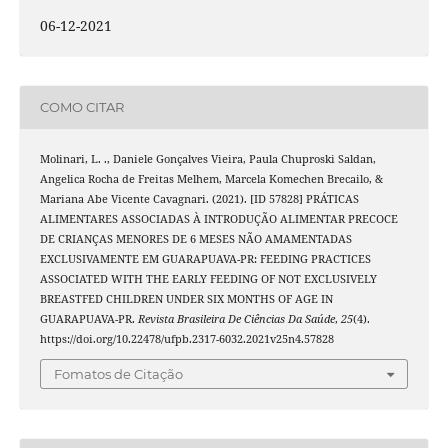
06-12-2021
COMO CITAR
Molinari, L. ., Daniele Gonçalves Vieira, Paula Chuproski Saldan,
Angelica Rocha de Freitas Melhem, Marcela Komechen Brecailo, &
Mariana Abe Vicente Cavagnari. (2021). [ID 57828] PRÁTICAS
ALIMENTARES ASSOCIADAS À INTRODUÇÃO ALIMENTAR PRECOCE
DE CRIANÇAS MENORES DE 6 MESES NÃO AMAMENTADAS
EXCLUSIVAMENTE EM GUARAPUAVA-PR: FEEDING PRACTICES
ASSOCIATED WITH THE EARLY FEEDING OF NOT EXCLUSIVELY
BREASTFED CHILDREN UNDER SIX MONTHS OF AGE IN
GUARAPUAVA-PR.
Revista Brasileira De Ciências Da Saúde
,
25
(4).
https://doi.org/10.22478/ufpb.2317-6032.2021v25n4.57828
Fomatos de Citação