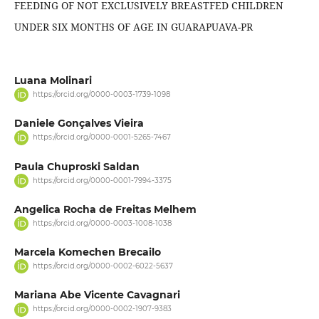
FEEDING OF NOT EXCLUSIVELY BREASTFED CHILDREN
UNDER SIX MONTHS OF AGE IN GUARAPUAVA-PR
Luana Molinari
https://orcid.org/0000-0003-1739-1098
Daniele Gonçalves Vieira
https://orcid.org/0000-0001-5265-7467
Paula Chuproski Saldan
https://orcid.org/0000-0001-7994-3375
Angelica Rocha de Freitas Melhem
https://orcid.org/0000-0003-1008-1038
Marcela Komechen Brecailo
https://orcid.org/0000-0002-6022-5637
Mariana Abe Vicente Cavagnari
https://orcid.org/0000-0002-1907-9383