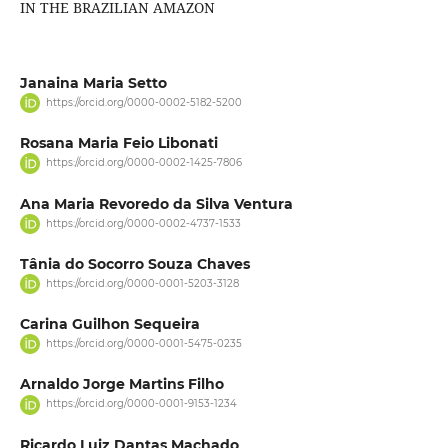
IN THE BRAZILIAN AMAZON
Janaina Maria Setto
https://orcid.org/0000-0002-5182-5200
Rosana Maria Feio Libonati
https://orcid.org/0000-0002-1425-7806
Ana Maria Revoredo da Silva Ventura
https://orcid.org/0000-0002-4737-1533
Tânia do Socorro Souza Chaves
https://orcid.org/0000-0001-5203-3128
Carina Guilhon Sequeira
https://orcid.org/0000-0001-5475-0235
Arnaldo Jorge Martins Filho
https://orcid.org/0000-0001-9153-1234
Ricardo Luiz Dantas Machado