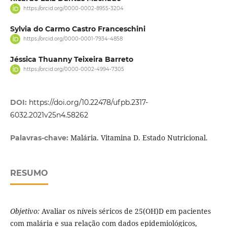
https://orcid.org/0000-0002-8955-3204
Sylvia do Carmo Castro Franceschini
https://orcid.org/0000-0001-7934-4858
Jéssica Thuanny Teixeira Barreto
https://orcid.org/0000-0002-4994-7305
DOI:
https://doi.org/10.22478/ufpb.2317-
6032.2021v25n4.58262
Malária. Vitamina D. Estado Nutricional.
Palavras-chave:
RESUMO
Objetivo:
Avaliar os níveis séricos de 25(OH)D em pacientes
com malária e sua relação com dados epidemiológicos,