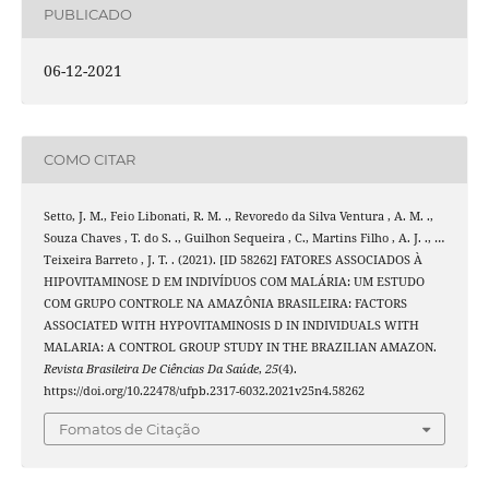
PUBLICADO
06-12-2021
COMO CITAR
Setto, J. M., Feio Libonati, R. M. ., Revoredo da Silva Ventura , A. M. .,
Souza Chaves , T. do S. ., Guilhon Sequeira , C., Martins Filho , A. J. ., …
Teixeira Barreto , J. T. . (2021). [ID 58262] FATORES ASSOCIADOS À
HIPOVITAMINOSE D EM INDIVÍDUOS COM MALÁRIA: UM ESTUDO
COM GRUPO CONTROLE NA AMAZÔNIA BRASILEIRA: FACTORS
ASSOCIATED WITH HYPOVITAMINOSIS D IN INDIVIDUALS WITH
MALARIA: A CONTROL GROUP STUDY IN THE BRAZILIAN AMAZON.
Revista Brasileira De Ciências Da Saúde
,
25
(4).
https://doi.org/10.22478/ufpb.2317-6032.2021v25n4.58262
Fomatos de Citação