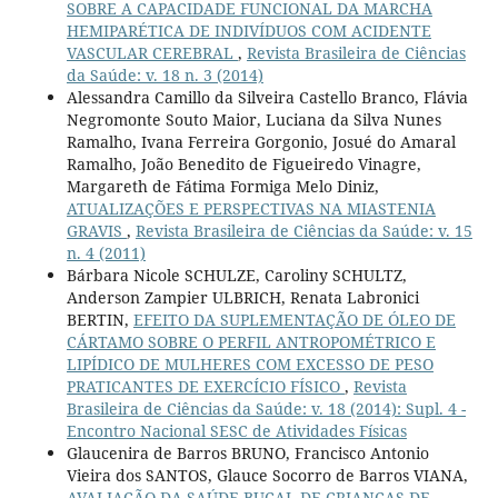
SOBRE A CAPACIDADE FUNCIONAL DA MARCHA
HEMIPARÉTICA DE INDIVÍDUOS COM ACIDENTE
VASCULAR CEREBRAL
,
Revista Brasileira de Ciências
da Saúde: v. 18 n. 3 (2014)
Alessandra Camillo da Silveira Castello Branco, Flávia
Negromonte Souto Maior, Luciana da Silva Nunes
Ramalho, Ivana Ferreira Gorgonio, Josué do Amaral
Ramalho, João Benedito de Figueiredo Vinagre,
Margareth de Fátima Formiga Melo Diniz,
ATUALIZAÇÕES E PERSPECTIVAS NA MIASTENIA
GRAVIS
,
Revista Brasileira de Ciências da Saúde: v. 15
n. 4 (2011)
Bárbara Nicole SCHULZE, Caroliny SCHULTZ,
Anderson Zampier ULBRICH, Renata Labronici
BERTIN,
EFEITO DA SUPLEMENTAÇÃO DE ÓLEO DE
CÁRTAMO SOBRE O PERFIL ANTROPOMÉTRICO E
LIPÍDICO DE MULHERES COM EXCESSO DE PESO
PRATICANTES DE EXERCÍCIO FÍSICO
,
Revista
Brasileira de Ciências da Saúde: v. 18 (2014): Supl. 4 -
Encontro Nacional SESC de Atividades Físicas
Glaucenira de Barros BRUNO, Francisco Antonio
Vieira dos SANTOS, Glauce Socorro de Barros VIANA,
AVALIAÇÃO DA SAÚDE BUCAL DE CRIANÇAS DE