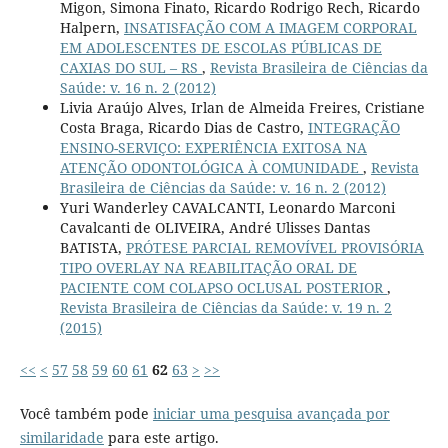
Migon, Simona Finato, Ricardo Rodrigo Rech, Ricardo
Halpern,
INSATISFAÇÃO COM A IMAGEM CORPORAL
EM ADOLESCENTES DE ESCOLAS PÚBLICAS DE
CAXIAS DO SUL – RS
,
Revista Brasileira de Ciências da
Saúde: v. 16 n. 2 (2012)
Livia Araújo Alves, Irlan de Almeida Freires, Cristiane
Costa Braga, Ricardo Dias de Castro,
INTEGRAÇÃO
ENSINO-SERVIÇO: EXPERIÊNCIA EXITOSA NA
ATENÇÃO ODONTOLÓGICA À COMUNIDADE
,
Revista
Brasileira de Ciências da Saúde: v. 16 n. 2 (2012)
Yuri Wanderley CAVALCANTI, Leonardo Marconi
Cavalcanti de OLIVEIRA, André Ulisses Dantas
BATISTA,
PRÓTESE PARCIAL REMOVÍVEL PROVISÓRIA
TIPO OVERLAY NA REABILITAÇÃO ORAL DE
PACIENTE COM COLAPSO OCLUSAL POSTERIOR
,
Revista Brasileira de Ciências da Saúde: v. 19 n. 2
(2015)
<<
<
57
58
59
60
61
62
63
>
>>
Você também pode
iniciar uma pesquisa avançada por
similaridade
para este artigo.