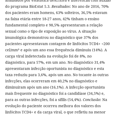
analisados por estatística descritiva e inferencial com auxílio
do programa BioEstat 5.3.
Resultados
: No ano de 2016, 70%
dos pacientes eram homens, 63% solteiros, 36,5% estavam
na faixa etária entre 18-27 anos, 42% tinham o ensino
fundamental completo e 98,5% apresentaram a relação
sexual como o tipo de exposição ao vírus. A situação
imunológica demonstrou no diagnóstico que 37% dos
pacientes apresentavam contagem de linfócitos TCD4+ <200
cel/mm³ e após um ano essa frequência diminuiu (14%). A
carga viral indetectada na evolução foi de 8%, no
diagnóstico, para 57%, em um ano. No diagnóstico 31,4%
apresentaram infecção oportunista no diagnóstico e esta
taxa reduziu para 3,6%, após um ano. No tocante às outras
infecções, elas ocorreram em 40,2% no diagnóstico e
diminuíram após um ano (16,1%). A infecção oportunista
mais frequente no diagnóstico foi a candidíase (34,5%) e,
para as outras infecções, foi a sífilis (54,4%).
Conclusão
: Na
evolução do paciente ocorreu melhora dos valores dos
linfócitos TCD4+ e da carga viral, o que refletiu na menor