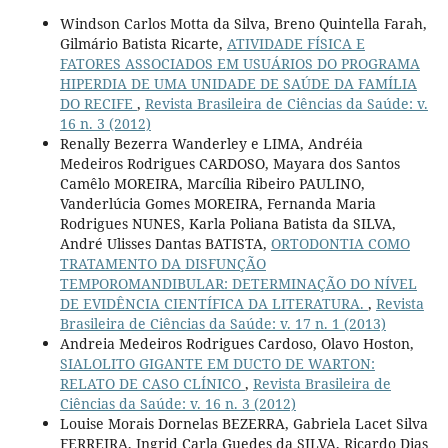
Windson Carlos Motta da Silva, Breno Quintella Farah,
Gilmário Batista Ricarte,
ATIVIDADE FÍSICA E
FATORES ASSOCIADOS EM USUÁRIOS DO PROGRAMA
HIPERDIA DE UMA UNIDADE DE SAÚDE DA FAMÍLIA
DO RECIFE
,
Revista Brasileira de Ciências da Saúde: v.
16 n. 3 (2012)
Renally Bezerra Wanderley e LIMA, Andréia
Medeiros Rodrigues CARDOSO, Mayara dos Santos
Camêlo MOREIRA, Marcília Ribeiro PAULINO,
Vanderlúcia Gomes MOREIRA, Fernanda Maria
Rodrigues NUNES, Karla Poliana Batista da SILVA,
André Ulisses Dantas BATISTA,
ORTODONTIA COMO
TRATAMENTO DA DISFUNÇÃO
TEMPOROMANDIBULAR: DETERMINAÇÃO DO NÍVEL
DE EVIDÊNCIA CIENTÍFICA DA LITERATURA.
,
Revista
Brasileira de Ciências da Saúde: v. 17 n. 1 (2013)
Andreia Medeiros Rodrigues Cardoso, Olavo Hoston,
SIALOLITO GIGANTE EM DUCTO DE WARTON:
RELATO DE CASO CLÍNICO
,
Revista Brasileira de
Ciências da Saúde: v. 16 n. 3 (2012)
Louise Morais Dornelas BEZERRA, Gabriela Lacet Silva
FERREIRA, Ingrid Carla Guedes da SILVA, Ricardo Dias