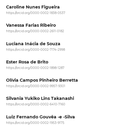
Caroline Nunes Figueira
https://orcid.org/0000-0002-1838-0537
Vanessa Farias Ribeiro
https://orcid.org/0000-0002-2611-0182
Luciana Inácia de Souza
https://orcid.org/0000-0002-7174-2998
Ester Rosa de Brito
https://orcid.org/0000-0002-1898-1287
Olívia Campos Pinheiro Berretta
https://orcid.org/0000-0002-9957-9301
Silvania Yukiko Lins Takanashi
https://orcid.org/0000-0002-6410-7160
Luiz Fernando Gouvêa -e -Silva
https://orcid.org/0000-0002-1953-9175