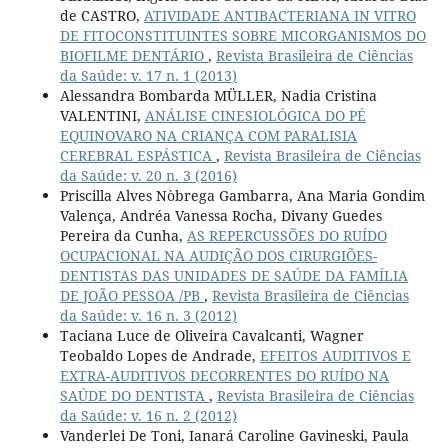
de CASTRO,
ATIVIDADE ANTIBACTERIANA IN VITRO
DE FITOCONSTITUINTES SOBRE MICORGANISMOS DO
BIOFILME DENTÁRIO
,
Revista Brasileira de Ciências
da Saúde: v. 17 n. 1 (2013)
Alessandra Bombarda MÜLLER, Nadia Cristina
VALENTINI,
ANÁLISE CINESIOLÓGICA DO PÉ
EQUINOVARO NA CRIANÇA COM PARALISIA
CEREBRAL ESPÁSTICA
,
Revista Brasileira de Ciências
da Saúde: v. 20 n. 3 (2016)
Priscilla Alves Nòbrega Gambarra, Ana Maria Gondim
Valença, Andréa Vanessa Rocha, Divany Guedes
Pereira da Cunha,
AS REPERCUSSÕES DO RUÍDO
OCUPACIONAL NA AUDIÇÃO DOS CIRURGIÕES-
DENTISTAS DAS UNIDADES DE SAÚDE DA FAMÍLIA
DE JOÃO PESSOA /PB
,
Revista Brasileira de Ciências
da Saúde: v. 16 n. 3 (2012)
Taciana Luce de Oliveira Cavalcanti, Wagner
Teobaldo Lopes de Andrade,
EFEITOS AUDITIVOS E
EXTRA-AUDITIVOS DECORRENTES DO RUÍDO NA
SAÚDE DO DENTISTA
,
Revista Brasileira de Ciências
da Saúde: v. 16 n. 2 (2012)
Vanderlei De Toni, Ianará Caroline Gavineski, Paula