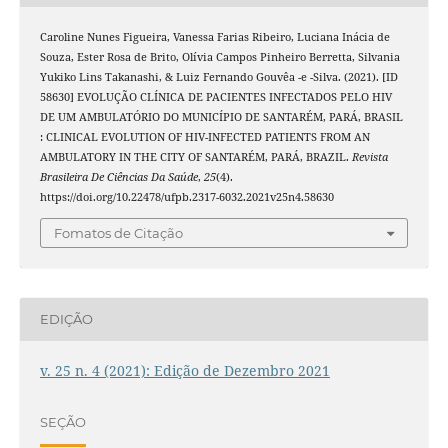
Caroline Nunes Figueira, Vanessa Farias Ribeiro, Luciana Inácia de
Souza, Ester Rosa de Brito, Olívia Campos Pinheiro Berretta, Silvania
Yukiko Lins Takanashi, & Luiz Fernando Gouvêa -e -Silva. (2021). [ID
58630] EVOLUÇÃO CLÍNICA DE PACIENTES INFECTADOS PELO HIV
DE UM AMBULATÓRIO DO MUNICÍPIO DE SANTARÉM, PARÁ, BRASIL
: CLINICAL EVOLUTION OF HIV-INFECTED PATIENTS FROM AN
AMBULATORY IN THE CITY OF SANTARÉM, PARÁ, BRAZIL.
Revista
Brasileira De Ciências Da Saúde
,
25
(4).
https://doi.org/10.22478/ufpb.2317-6032.2021v25n4.58630
Fomatos de Citação
EDIÇÃO
v. 25 n. 4 (2021): Edição de Dezembro 2021
SEÇÃO