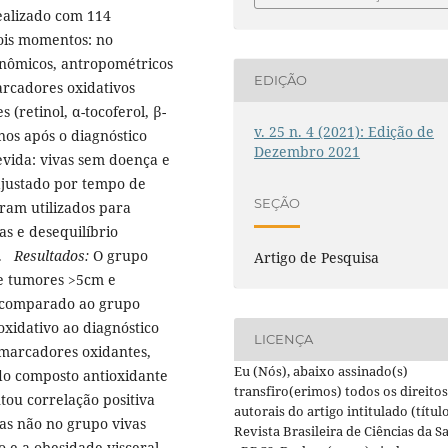
realizado com 114
ois momentos: no
onômicos, antropométricos
EDIÇÃO
arcadores oxidativos
(retinol, α-tocoferol, β-
v. 25 n. 4 (2021): Edição de
anos após o diagnóstico
Dezembro 2021
evida: vivas sem doença e
ajustado por tempo de
SEÇÃO
ram utilizados para
as e desequilíbrio
a.
Resultados:
O grupo
Artigo de Pesquisa
de tumores >5cm e
o comparado ao grupo
xidativo ao diagnóstico
LICENÇA
marcadores oxidantes,
Eu (Nós), abaixo assinado(s)
o composto antioxidante
transfiro(erimos) todos os direitos
tou correlação positiva
autorais do artigo intitulado (título
s não no grupo vivas
Revista Brasileira de Ciências da S
o e a obesidade visceral,