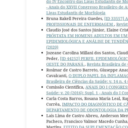
do IV Encontro das Ligas Estudantis de M
- Anais do XXVII Congresso Brasileiro de
Ligas Estudantis de Morfologia
Bruna Rakell Pereira Guedes,
[ID 33557]
PROFISSIONAIS DE ENFERMAGEM
,
Revist
Claudio José dos Santos Júnior, Elaine Cris
PRÓSTATA EM HOMENS ADULTOS EM UM 
EPIDEMIOLÓGICA E ANÁLISE DE TENDÊ
(2020)
Jozeane Carolina Millani dos Santos, Claud
Peder,
[ID 44252] PERFIL EPIDEMIOLÓG
OESTE DO PARANÁ
,
Revista Brasileira de 
Rosimar de Castro Barreto, Giuseppe Anacl
Cavalcanti,
O DUPLO PAPEL DA INFLAMA
Brasileira de Ciências da Saúde: v. 14 n. 4
Comissão Científica,
ANAIS DO I CONGRE
Saúde: v. 20 (2016): Supl. 1 - Anais do I 
Carla Costa Barros, Rosana Maria Leal, R
Corrêa,
IMPACTO DO DIAGNÓSTICO DE C
DEPARTAMENTO DE ODONTOLOGIA DA PU
Lais Lima de Castro Abreu, Anderson Men
Pacheco, Francisco Valmor Macedo Cunha, 
Martins,
EFEITO DA SUPLEMENTAÇÃO CO