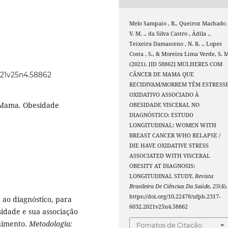
Melo Sampaio , R., Queiroz Machado 
V. M. ., da Silva Castro , Ádila .,
Teixeira Damasceno , N. R. ., Lopes
Costa , S., & Moreira Lima Verde, S. M
(2021). [ID 58862] MULHERES COM
2021v25n4.58862
CÂNCER DE MAMA QUE
RECIDIVAM/MORREM TÊM ESTRESS
OXIDATIVO ASSOCIADO À
e Mama. Obesidade
OBESIDADE VISCERAL NO
DIAGNÓSTICO: ESTUDO
LONGITUDINAL: WOMEN WITH
BREAST CANCER WHO RELAPSE /
DIE HAVE OXIDATIVE STRESS
ASSOCIATED WITH VISCERAL
OBESITY AT DIAGNOSIS:
LONGITUDINAL STUDY.
Revista
Brasileira De Ciências Da Saúde
,
25
(4).
https://doi.org/10.22478/ufpb.2317-
ao diagnóstico, para
6032.2021v25n4.58862
sidade e sua associação
uimento.
Metodologia:
Fomatos de Citação