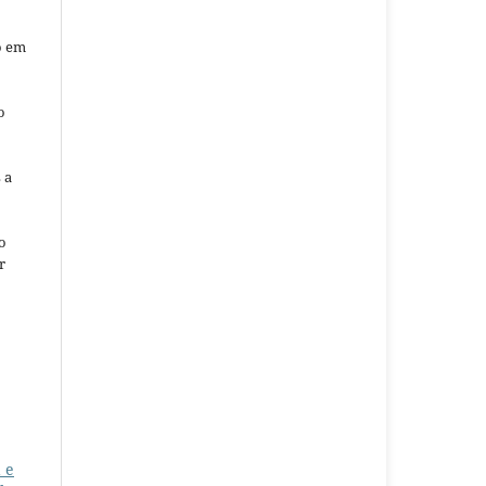
o em
o
o
 a
o
r
 e