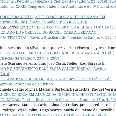
orfologia
,
Revista Brasileira de Ciências da Saúde: v. 23 (2019): Sup
 Anatomia, XXXIX Congresso Chileno de Anatomia e do IV Encontro 
 AÇÕES PARA DETECÇÃO PRECOCE DO CÂNCER DE MAMA EM
a Brasileira de Ciências da Saúde: v. 23 n. 3 (2019)
tina Tôrres Oliveira,
[ID 51955] MORBIMORTALIDADE POR CÂNCE
ESTADO DO NORDESTE DO BRASIL: CARACTERIZAÇÃO
NCIA TEMPORAL
,
Revista Brasileira de Ciências da Saúde: v. 24 n. 
inei Mesquita da Silva, Jorge Juarez Vieira Teixeira, Leyde Daiane
ICO E CLÍNICO DE MULHERES COM CÂNCER DE MAMA NA REGIÃO
Ciências da Saúde: v. 23 n. 4 (2019)
eto Scarano Pereira, Lino João Costa, Hellen Rosi Barreto B.
ÇÃO NO SURGIMENTO DAS LESÕES CANCERÍGENAS
,
Revista
 (2010)
SSO PARAIBANO DE NUTRIÇÃO
,
Revista Brasileira de Ciências da
Congresso Paraibano de Nutrição
aphaela Coelho Michel, Mariana Barbosa Deusdedite, Raquel Veríss
ÂNCER DE BOCA EM ALUNOS DA DISCIPLINA DE ESTOMATOLOGI
C - MINAS
,
Revista Brasileira de Ciências da Saúde: v. 15 n. 4 (20
des Garcez, Manoela Carine Lima de Freitas, James Frederico Ro
Rodrigo Feijão Rolim, Tiago Soares, Maria do Carmo de Carvalho 
M ALBUMINA EM MARCADORES DE ESTRESSE OXIDATIVO DE