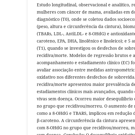
Estudo longitudinal, observacional e analítico, 
mulheres com câncer de mama, avaliadas em d
diagnóstico (T0), onde se coletou dados socioec
(peso, altura e circunferência da cintura), biom
(TBARs, LDL-, AntiLDL- e 8-OHdG) e antioxidantes 
caroteno, EPA, DHA, linolênico e linoleico); e 5 
(T1), quando se investigou os desfechos de sobr
recidiva/morte. Modelos de regressão brutos e 
acompanhamento e estadiamento clínico (EC) fo
avaliar associação entre medidas antropométric
oxidativo nos diferentes desfechos de sobrevid
recidiva/morte apresentou maior prevalência 
estadiamentos clínicos mais avançados, quand
vivas sem doença. Ocorreu maior desequilíbrio o
no grupo que recidivou/morreu. O aumento de 
como a 8-OHdG e TBARS, implicou em redução d
β-caroteno. A circunferência da cintura apresen
com 8-OHdG no grupo que recidivou/morreu, ma
sem doença.
Conclusão
: O desequilíbrio oxidativ