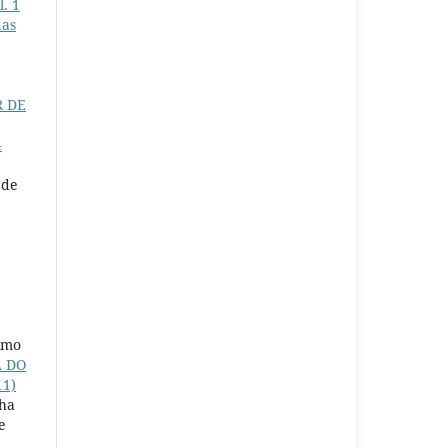
l. 1
das
R DE
4
 de
imo
A DO
11)
cha
e