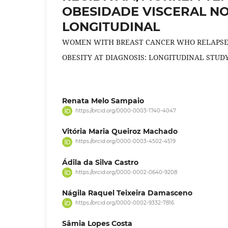
OBESIDADE VISCERAL NO
LONGITUDINAL
WOMEN WITH BREAST CANCER WHO RELAPSE /
OBESITY AT DIAGNOSIS: LONGITUDINAL STUD
Renata Melo Sampaio
https://orcid.org/0000-0003-1740-4047
Vitória Maria Queiroz Machado
https://orcid.org/0000-0003-4502-4519
Ádila da Silva Castro
https://orcid.org/0000-0002-0640-9208
Nágila Raquel Teixeira Damasceno
https://orcid.org/0000-0002-9332-7816
Sâmia Lopes Costa