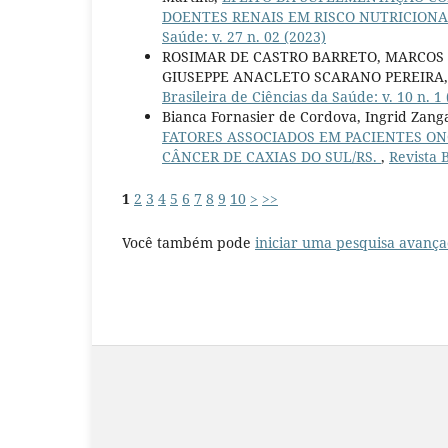
DOENTES RENAIS EM RISCO NUTRICION
Saúde: v. 27 n. 02 (2023)
ROSIMAR DE CASTRO BARRETO, MARCOS 
GIUSEPPE ANACLETO SCARANO PEREIRA
Brasileira de Ciências da Saúde: v. 10 n. 1
Bianca Fornasier de Cordova, Ingrid Zangal
FATORES ASSOCIADOS EM PACIENTES ON
CÂNCER DE CAXIAS DO SUL/RS.
,
Revista B
1
2
3
4
5
6
7
8
9
10
>
>>
Você também pode
iniciar uma pesquisa avança