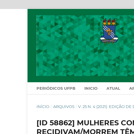
PERIÓDICOS UFPB
INICIO
ATUAL
A
INÍCIO
/
ARQUIVOS
/
V. 25 N. 4 (2021): EDIÇÃO 
[ID 58862] MULHERES C
RECIDIVAM/MORREM TÊM